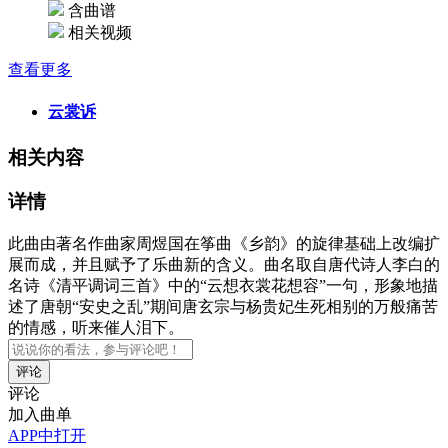
含曲谱
相关视频
查看更多
云裳诉
相关内容
详情
此曲由著名作曲家周煜国在筝曲《乡韵》的旋律基础上改编扩
展而成，并且赋予了乐曲新的含义。曲名取自唐代诗人李白的
名诗《清平调词三首》中的“云想衣裳花想容”一句，形象地描
述了唐朝“安史之乱”期间唐玄宗与杨贵妃生死相别的万般痛苦
的情感，听来催人泪下。
评论
加入曲单
APP中打开