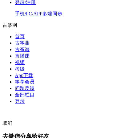
登录/注册
手机/PC/APP多端同步
古筝网
首页
古筝曲
古筝谱
直播课
视频
考级
App下载
筝享会员
问题反馈
全部栏目
登录
取消
去微信分享给好友