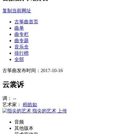
复制当前网址
古筝曲首页
曲单
曲专栏
曲专题
音乐盒
排行榜
全部
古筝曲
发布时间：2017-10-16
云裳诉
调： --
艺术家：
程皓如
指尖的艺术
上传
音频
其他版本