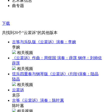
艺术家信息
曲专题
下载
共找到
20
个“云裳诉”的其他版本
古筝与乐队版《云裳诉》演奏：李婉
李婉
相关视频
《云裳诉》作曲：周煜国 演奏：薛莲 钢伴：刘帅佐
薛莲
相关视频
弦乐四重奏与钢琴版《云裳诉》(片段)演奏：陆晶
陆晶
相关视频
云裳诉
袁莎
古筝《云裳诉》演奏：陈叶蕙
陈叶蕙
相关视频