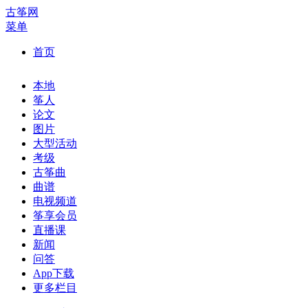
古筝网
菜单
首页
本地
筝人
论文
图片
大型活动
考级
古筝曲
曲谱
电视频道
筝享会员
直播课
新闻
问答
App下载
更多栏目