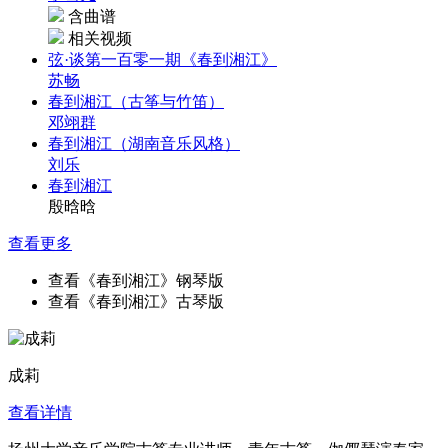
含曲谱
相关视频
弦·谈第一百零一期《春到湘江》
苏畅
春到湘江（古筝与竹笛）
邓翊群
春到湘江（湖南音乐风格）
刘乐
春到湘江
殷晗晗
查看更多
查看《春到湘江》钢琴版
查看《春到湘江》古琴版
成莉
查看详情