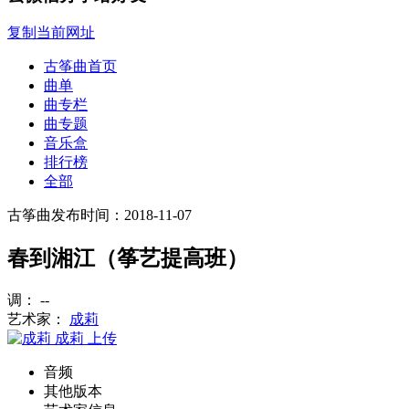
复制当前网址
古筝曲首页
曲单
曲专栏
曲专题
音乐盒
排行榜
全部
古筝曲
发布时间：2018-11-07
春到湘江（筝艺提高班）
调： --
艺术家：
成莉
成莉
上传
音频
其他版本