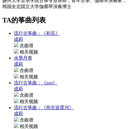
扬州大学音乐学院古筝专业讲师，青年古筝、伽倻琴演奏家，
韩国全北国立大学伽倻琴演奏博士
TA的筝曲列表
流行古筝曲：《初见》
成莉
含曲谱
相关视频
水墨丹青
成莉
含曲谱
相关视频
流行古筝曲：《zoo》
成莉
含曲谱
相关视频
流行古筝曲：《所念皆星河》
成莉
含曲谱
相关视频