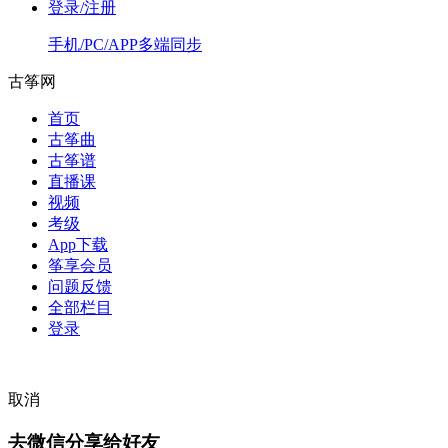
登录/注册
手机/PC/APP多端同步
古筝网
首页
古筝曲
古筝谱
直播课
视频
考级
App下载
筝享会员
问题反馈
全部栏目
登录
取消
去微信分享给好友