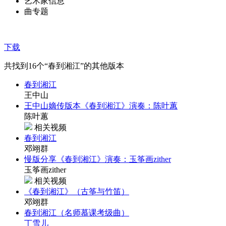
艺术家信息
曲专题
下载
共找到
16
个“春到湘江”的其他版本
春到湘江
王中山
王中山嫡传版本《春到湘江》演奏：陈叶蕙
陈叶蕙
相关视频
春到湘江
邓翊群
慢版分享《春到湘江》演奏：玉筝画zither
玉筝画zither
相关视频
《春到湘江》（古筝与竹笛）
邓翊群
春到湘江（名师慕课考级曲）
丁雪儿