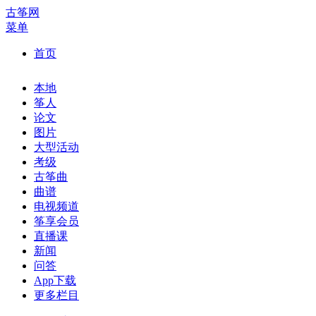
古筝网
菜单
首页
本地
筝人
论文
图片
大型活动
考级
古筝曲
曲谱
电视频道
筝享会员
直播课
新闻
问答
App下载
更多栏目