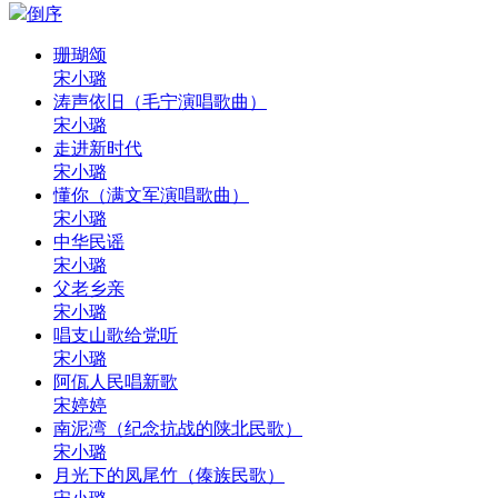
倒序
珊瑚颂
宋小璐
涛声依旧（毛宁演唱歌曲）
宋小璐
走进新时代
宋小璐
懂你（满文军演唱歌曲）
宋小璐
中华民谣
宋小璐
父老乡亲
宋小璐
唱支山歌给党听
宋小璐
阿佤人民唱新歌
宋婷婷
南泥湾（纪念抗战的陕北民歌）
宋小璐
月光下的凤尾竹（傣族民歌）