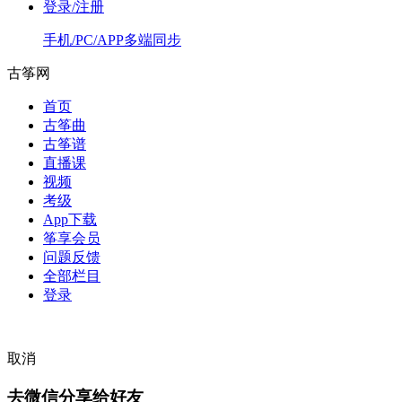
登录/注册
手机/PC/APP多端同步
古筝网
首页
古筝曲
古筝谱
直播课
视频
考级
App下载
筝享会员
问题反馈
全部栏目
登录
取消
去微信分享给好友