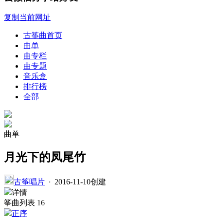
复制当前网址
古筝曲首页
曲单
曲专栏
曲专题
音乐盒
排行榜
全部
曲单
月光下的凤尾竹
古筝唱片
·
2016-11-10创建
详情
筝曲列表
16
正序