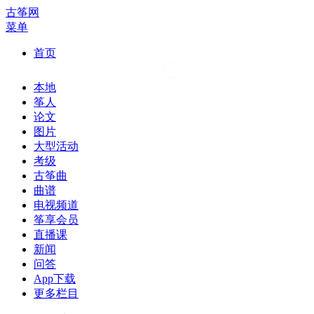
古筝网
菜单
首页
本地
筝人
论文
图片
大型活动
考级
古筝曲
曲谱
电视频道
筝享会员
直播课
新闻
问答
App下载
更多栏目