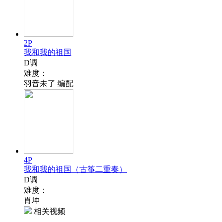
2P
我和我的祖国
D调
难度：
羽音未了 编配
4P
我和我的祖国（古筝二重奏）
D调
难度：
肖坤
相关视频