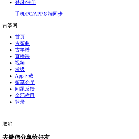
登录/注册
手机/PC/APP多端同步
古筝网
首页
古筝曲
古筝谱
直播课
视频
考级
App下载
筝享会员
问题反馈
全部栏目
登录
取消
去微信分享给好友