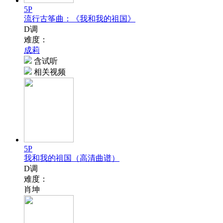
5P
流行古筝曲：《我和我的祖国》
D调
难度：
成莉
含试听
相关视频
5P
我和我的祖国（高清曲谱）
D调
难度：
肖坤