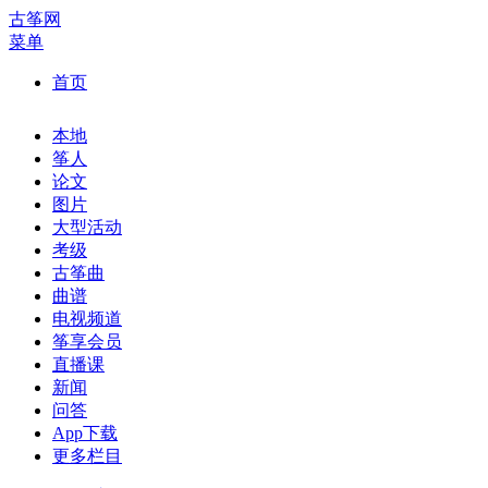
古筝网
菜单
首页
本地
筝人
论文
图片
大型活动
考级
古筝曲
曲谱
电视频道
筝享会员
直播课
新闻
问答
App下载
更多栏目