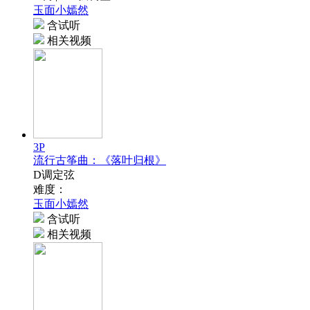
玉面小嫣然
含试听
相关视频
3P
流行古筝曲：《落叶归根》
D调定弦
难度：
玉面小嫣然
含试听
相关视频