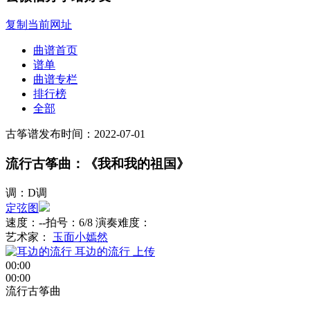
复制当前网址
曲谱首页
谱单
曲谱专栏
排行榜
全部
古筝谱
发布时间：2022-07-01
流行古筝曲：《我和我的祖国》
调：D调
定弦图
速度：--
拍号：6/8
演奏难度：
艺术家：
玉面小嫣然
耳边的流行
上传
00:00
00:00
流行古筝曲