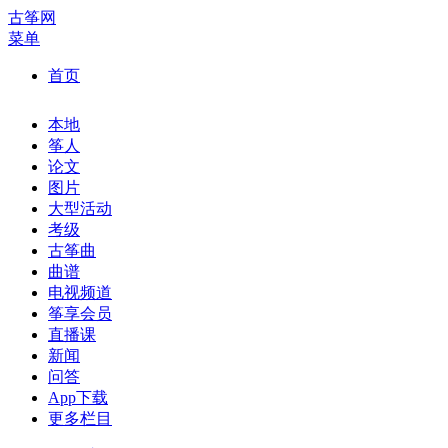
古筝网
菜单
首页
本地
筝人
论文
图片
大型活动
考级
古筝曲
曲谱
电视频道
筝享会员
直播课
新闻
问答
App下载
更多栏目