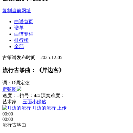
复制当前网址
曲谱首页
谱单
曲谱专栏
排行榜
全部
古筝谱
发布时间：2025-12-05
流行古筝曲：《岸边客》
调：D调定弦
定弦图
速度：--
拍号：4/4
演奏难度：
艺术家：
玉面小嫣然
耳边的流行
上传
00:00
00:00
流行古筝曲