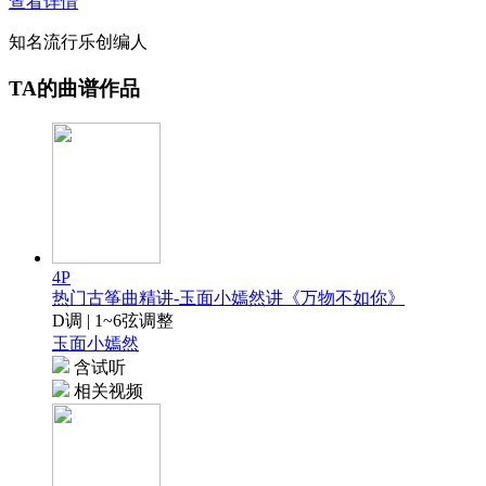
查看详情
知名流行乐创编人
TA的曲谱作品
4P
热门古筝曲精讲-玉面小嫣然讲《万物不如你》
D调 | 1~6弦调整
玉面小嫣然
含试听
相关视频