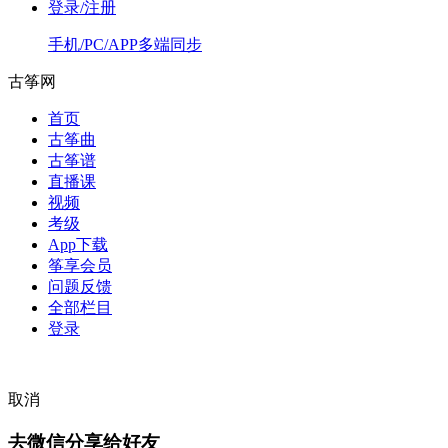
登录/注册
手机/PC/APP多端同步
古筝网
首页
古筝曲
古筝谱
直播课
视频
考级
App下载
筝享会员
问题反馈
全部栏目
登录
取消
去微信分享给好友