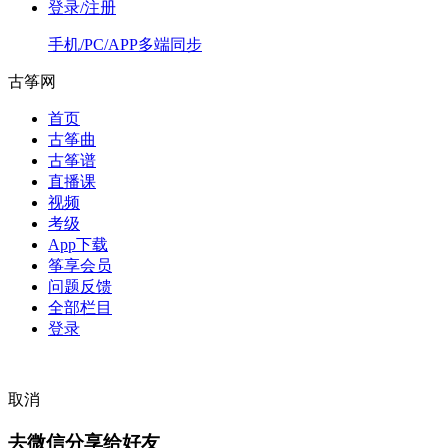
登录/注册
手机/PC/APP多端同步
古筝网
首页
古筝曲
古筝谱
直播课
视频
考级
App下载
筝享会员
问题反馈
全部栏目
登录
取消
去微信分享给好友