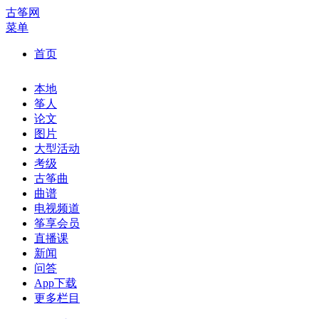
古筝网
菜单
首页
本地
筝人
论文
图片
大型活动
考级
古筝曲
曲谱
电视频道
筝享会员
直播课
新闻
问答
App下载
更多栏目