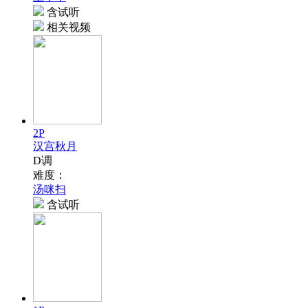
含试听
相关视频
2P
汉宫秋月
D调
难度：
汤咪扫
含试听