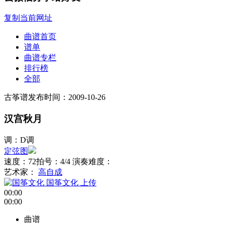
复制当前网址
曲谱首页
谱单
曲谱专栏
排行榜
全部
古筝谱
发布时间：2009-10-26
汉宫秋月
调：D调
定弦图
速度：72
拍号：4/4
演奏难度：
艺术家：
高自成
国筝文化
上传
00:00
00:00
曲谱