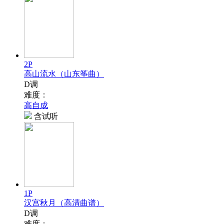
2P
高山流水（山东筝曲）
D调
难度：
高自成
含试听
1P
汉宫秋月（高清曲谱）
D调
难度：