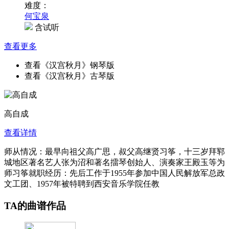
难度：
何宝泉
含试听
查看更多
查看《汉宫秋月》钢琴版
查看《汉宫秋月》古琴版
高自成
查看详情
师从情况：最早向祖父高广思，叔父高继贤习筝，十三岁拜郓
城地区著名艺人张为沼和著名擂琴创始人、演奏家王殿玉等为
师习筝就职经历：先后工作于1955年参加中国人民解放军总政
文工团、1957年被特聘到西安音乐学院任教
TA的曲谱作品