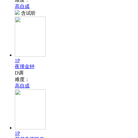
高自成
含试听
1P
夜撞金钟
D调
难度：
高自成
1P