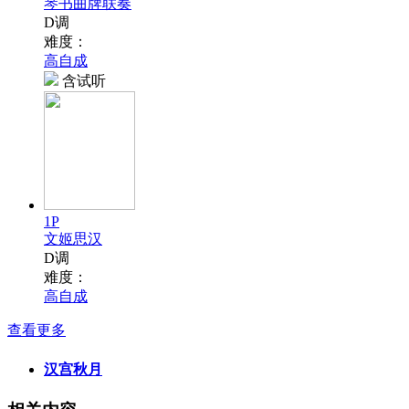
琴书曲牌联奏
D调
难度：
高自成
含试听
1P
文姬思汉
D调
难度：
高自成
查看更多
汉宫秋月