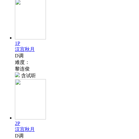
1P
汉宫秋月
D调
难度：
黎连俊
含试听
2P
汉宫秋月
D调