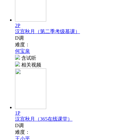
2P
汉宫秋月（第二季考级慕课）
D调
难度：
何宝泉
含试听
相关视频
1P
汉宫秋月（365在线课堂）
D调
难度：
王小平