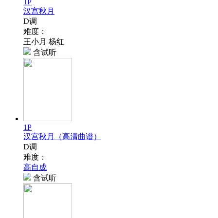
1P
汉宫秋月
D调
难度：
王小月 杨红
含试听
1P
汉宫秋月（高清曲谱）
D调
难度：
高自成
含试听