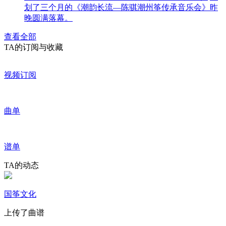
划了三个月的《潮韵长流—陈骐潮州筝传承音乐会》昨
晚圆满落幕。
查看全部
TA的订阅与收藏
视频订阅
曲单
谱单
TA的动态
国筝文化
上传了曲谱