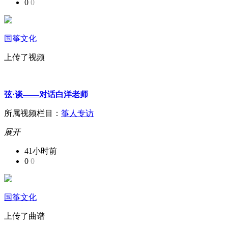
0
0
国筝文化
上传了视频
弦·谈——对话白洋老师
所属视频栏目：
筝人专访
展开
41小时前
0
0
国筝文化
上传了曲谱