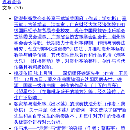
查看全部
文章（39）
陪潮州筝学会会长辜玉斌游荣国府（作者：游红彬）
辜
玉斌：古筝学者、演奏家，广东财经大学经济学院1991
级国际经济与贸易专业校友。现任中国民族管弦乐学会
古筝委员会理事、广东省音协古筝学会副会长、潮州筝
学会会长等职。长期致力于潮州筝律制、作韵与演奏法
研究，创立“潮筝快速催奏”训练法，并推动潮州筝远程
教学与研学传播。其代表性音乐著作和作品包括《潮筝
大乐》《红楼潮韵》等，对潮州筝的整理、创作与当代
传播具有积极影响。
桃花依旧 弦上月明 ——深切缅怀铁源先生（作者：王居
野）
12月29日，著名作曲家铁源在沈阳因病去世。铁
源，国家一级作曲家，创作的作品有《十五的月亮》
《望星空》《在那桃花盛开的地方》等，经久流传，产
生广泛影响。
客家筝与潮州筝《出水莲》的演奏技法分析（作者：黎
咏棋）
关于两派《出水莲》的谱例，本文选取了饶宁新
先生和高百坚先生的演奏版本，并集中对其中的慢板和
头板部分进行对比分析。
传与承——“老潮”与“新潮“的碰撞（作者：蔡振宇）
策