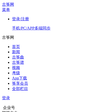
古筝网
菜单
登录/注册
手机/PC/APP多端同步
古筝网
首页
新闻
古筝曲
古筝谱
视频
考级
App下载
筝享会员
全部栏目
登录
企业号