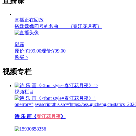
直播课
直播正在回放
搭载嫦娥四号的名曲——《春江花月夜》
邱霁
原价:¥199.00
现价:¥99.00
购买 >
视频专栏
春江花月夜》">
视频栏目
春江花月夜》"
onerror="javascript:this.src='https://oss.guzheng.cn/statics_2
诗 乐 画《
春江花月夜
》