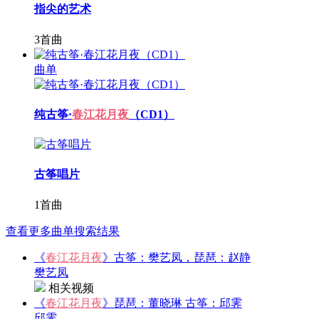
指尖的艺术
3首曲
曲单
纯古筝·
春江花月夜
（CD1）
古筝唱片
1首曲
查看更多曲单搜索结果
《
春江花月夜
》古筝：樊艺凤，琵琶：赵静
樊艺凤
相关视频
《
春江花月夜
》琵琶：董晓琳 古筝：邱霁
邱霁