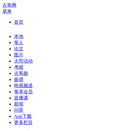
古筝网
菜单
首页
本地
筝人
论文
图片
大型活动
考级
古筝曲
曲谱
电视频道
筝享会员
直播课
新闻
问答
App下载
更多栏目