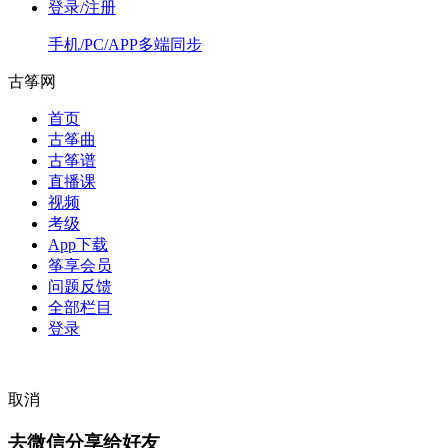
登录/注册
手机/PC/APP多端同步
古筝网
首页
古筝曲
古筝谱
直播课
视频
考级
App下载
筝享会员
问题反馈
全部栏目
登录
取消
去微信分享给好友