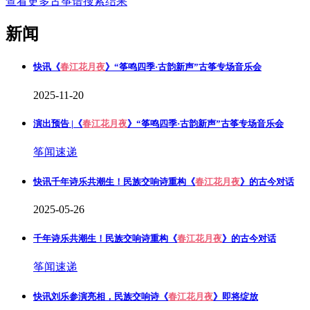
查看更多古筝谱搜索结果
新闻
快讯
《
春江花月夜
》“筝鸣四季·古韵新声”古筝专场音乐会
2025-11-20
演出预告 |《
春江花月夜
》“筝鸣四季·古韵新声”古筝专场音乐会
筝闻速递
快讯
千年诗乐共潮生！民族交响诗重构《
春江花月夜
》的古今对话
2025-05-26
千年诗乐共潮生！民族交响诗重构《
春江花月夜
》的古今对话
筝闻速递
快讯
刘乐参演亮相，民族交响诗《
春江花月夜
》即将绽放