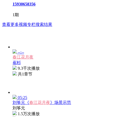
15930658356
1期
查看更多视频专栏搜索结果
--:--
春江花月夜
崔杉
9.3千次播放
共1章节
05:25
刘筝元《
春江花月夜
》场景示范
刘筝元
1.5万次播放