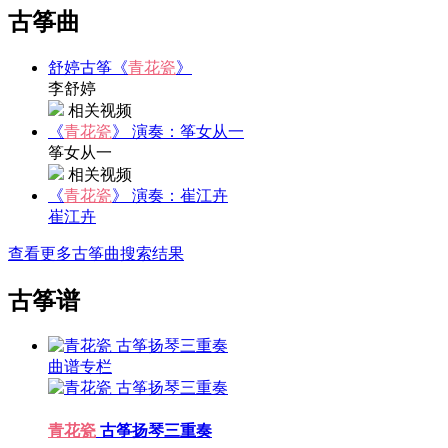
古筝曲
舒婷古筝《
青花瓷
》
李舒婷
相关视频
《
青花瓷
》 演奏：筝女从一
筝女从一
相关视频
《
青花瓷
》 演奏：崔江卉
崔江卉
查看更多古筝曲搜索结果
古筝谱
曲谱专栏
青花瓷
古筝扬琴三重奏