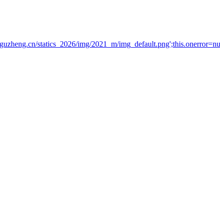
.guzheng.cn/statics_2026/img/2021_m/img_default.png';this.onerror=nu