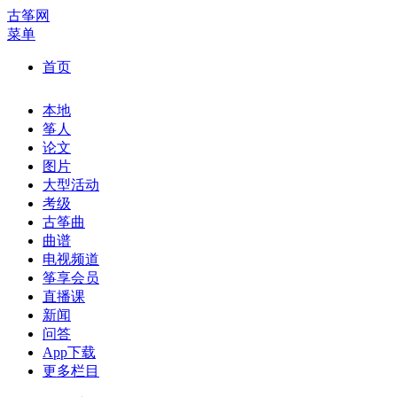
古筝网
菜单
首页
本地
筝人
论文
图片
大型活动
考级
古筝曲
曲谱
电视频道
筝享会员
直播课
新闻
问答
App下载
更多栏目