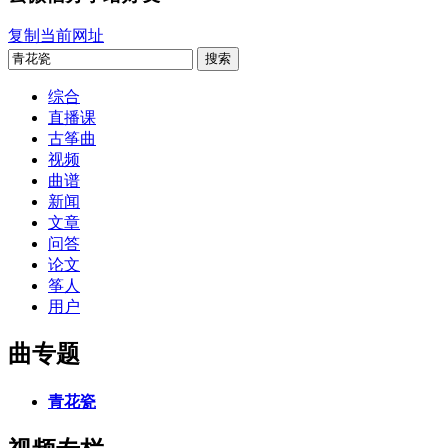
复制当前网址
搜索
综合
直播课
古筝曲
视频
曲谱
新闻
文章
问答
论文
筝人
用户
曲专题
青花瓷