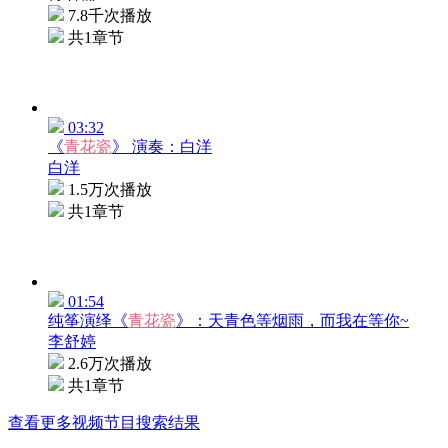
7.8千次播放
共1章节
03:32
《
青花瓷
》 演奏：白洋
白洋
1.5万次播放
共1章节
01:54
纯筝演绎《
青花瓷
》：天青色等烟雨，而我在等你~
李舒婷
2.6万次播放
共1章节
查看更多视频节目搜索结果