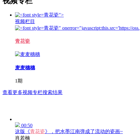
视频专栏
青花瓷">
视频栏目
青花瓷" onerror="javascript:this.src='https://oss
青花瓷
麦麦穗穗
1期
查看更多视频专栏搜索结果
00:50
这版《
青花瓷
》，把水墨江南弹成了流动的瓷画~
肖若楠