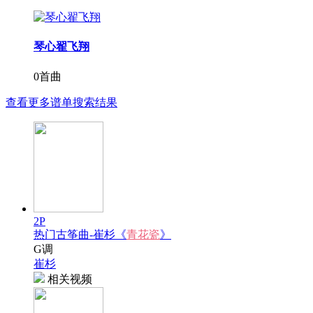
琴心翟飞翔
0首曲
查看更多谱单搜索结果
2P
热门古筝曲-崔杉《
青花瓷
》
G调
崔杉
相关视频