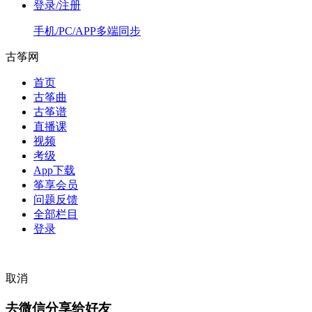
登录/注册
手机/PC/APP多端同步
古筝网
首页
古筝曲
古筝谱
直播课
视频
考级
App下载
筝享会员
问题反馈
全部栏目
登录
取消
去微信分享给好友