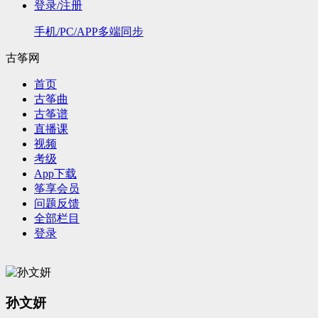
登录/注册
手机/PC/APP多端同步
古筝网
首页
古筝曲
古筝谱
直播课
视频
考级
App下载
筝享会员
问题反馈
全部栏目
登录
孙文妍