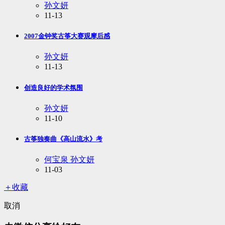
孙文妍
11-13
2007金钟奖古筝大赛观摩后感
孙文妍
11-13
创造良好的学术氛围
孙文妍
11-10
古筝独奏曲《高山流水》考
何宝泉 孙文妍
11-03
＋收藏
取消