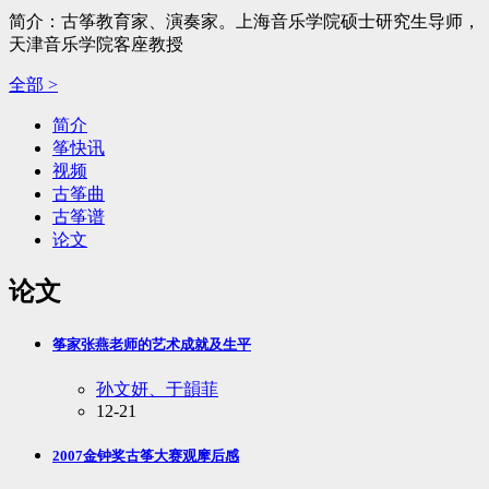
简介：古筝教育家、演奏家。上海音乐学院硕士研究生导师，
天津音乐学院客座教授
全部 >
简介
筝快讯
视频
古筝曲
古筝谱
论文
论文
筝家张燕老师的艺术成就及生平
孙文妍、于韻菲
12-21
2007金钟奖古筝大赛观摩后感