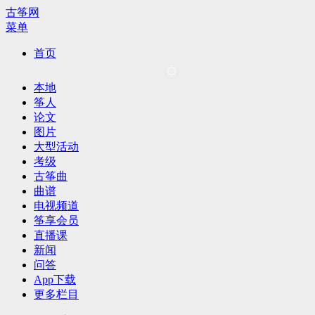
古筝网
菜单
首页
本地
筝人
论文
图片
大型活动
考级
古筝曲
曲谱
电视频道
筝享会员
直播课
新闻
问答
App下载
更多栏目