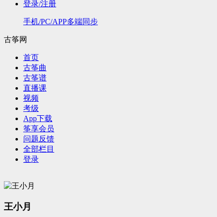
登录/注册
手机/PC/APP多端同步
古筝网
首页
古筝曲
古筝谱
直播课
视频
考级
App下载
筝享会员
问题反馈
全部栏目
登录
王小月