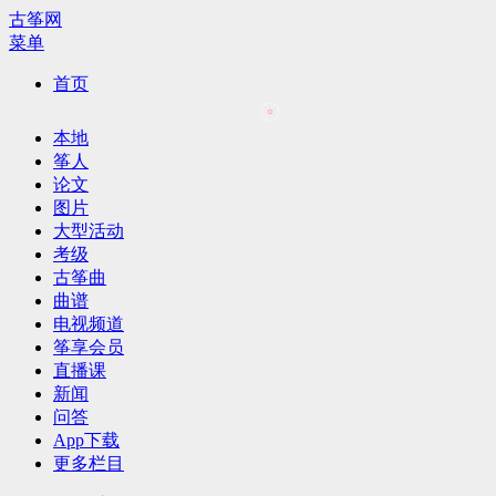
古筝网
菜单
首页
本地
筝人
论文
图片
大型活动
考级
古筝曲
曲谱
电视频道
筝享会员
直播课
新闻
问答
App下载
更多栏目