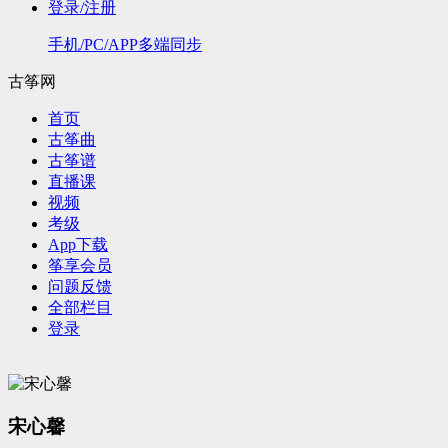
登录/注册
手机/PC/APP多端同步
古筝网
首页
古筝曲
古筝谱
直播课
视频
考级
App下载
筝享会员
问题反馈
全部栏目
登录
宋心馨