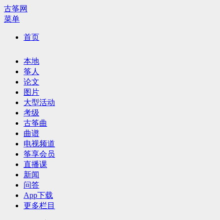
古筝网
菜单
首页
本地
筝人
论文
图片
大型活动
考级
古筝曲
曲谱
电视频道
筝享会员
直播课
新闻
问答
App下载
更多栏目