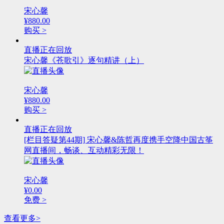
宋心馨
¥880.00
购买 >
直播正在回放
宋心馨《苍歌引》逐句精讲（上）
宋心馨
¥880.00
购买 >
直播正在回放
[栏目答疑第44期] 宋心馨&陈哲再度携手空降中国古筝
网直播间，畅谈、互动精彩无限！
宋心馨
¥0.00
免费 >
查看更多>