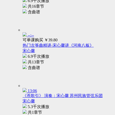
6.9千次播放
共16章节
含曲谱
--:--
可单课购买
￥39.80
热门古筝曲精讲-宋心馨讲《河南八板》
宋心馨
6.9千次播放
共13章节
含曲谱
13:06
《苍歌引》 演奏：宋心馨 苏州民族管弦乐团
宋心馨
5.3千次播放
共1章节