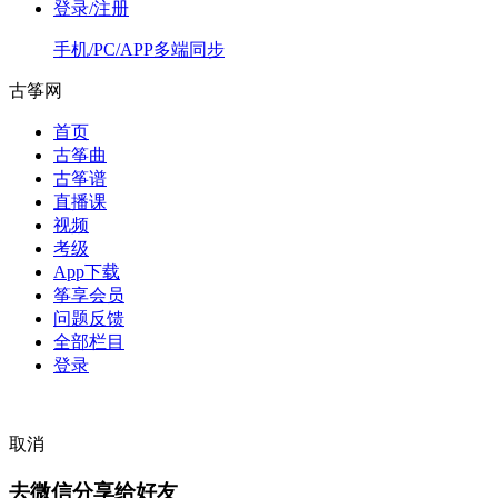
登录/注册
手机/PC/APP多端同步
古筝网
首页
古筝曲
古筝谱
直播课
视频
考级
App下载
筝享会员
问题反馈
全部栏目
登录
取消
去微信分享给好友