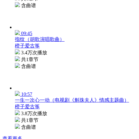
含曲谱
09:45
指纹（胡歌演唱歌曲）
橙子爱古筝
3.4万次播放
共1章节
含曲谱
10:57
一生一次心一动（电视剧《斛珠夫人》情感主题曲）
橙子爱古筝
3.8万次播放
共1章节
含曲谱
查看更多