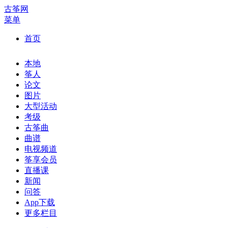
古筝网
菜单
首页
本地
筝人
论文
图片
大型活动
考级
古筝曲
曲谱
电视频道
筝享会员
直播课
新闻
问答
App下载
更多栏目