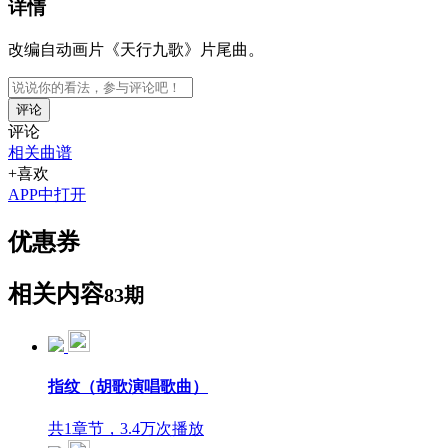
详情
改编自动画片《天行九歌》片尾曲。
评论
评论
相关曲谱
+喜欢
APP中打开
优惠券
相关内容
83期
指纹（胡歌演唱歌曲）
共1章节，3.4万次播放