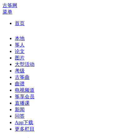
古筝网
菜单
首页
本地
筝人
论文
图片
大型活动
考级
古筝曲
曲谱
电视频道
筝享会员
直播课
新闻
问答
App下载
更多栏目