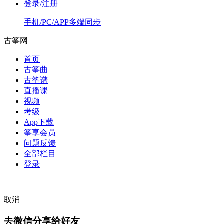
登录/注册
手机/PC/APP多端同步
古筝网
首页
古筝曲
古筝谱
直播课
视频
考级
App下载
筝享会员
问题反馈
全部栏目
登录
取消
去微信分享给好友