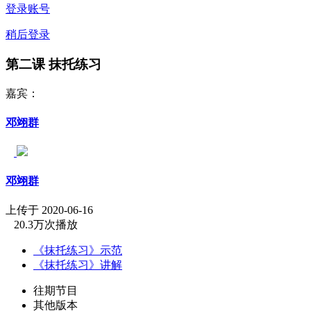
登录账号
稍后登录
第二课 抹托练习
嘉宾：
邓翊群
邓翊群
上传于 2020-06-16
20.3万次播放
《抹托练习》示范
《抹托练习》讲解
往期节目
其他版本