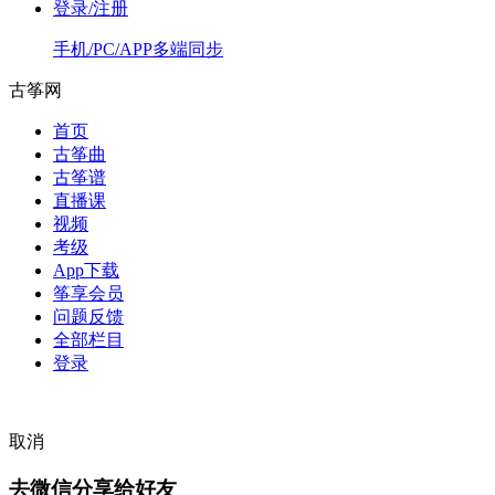
登录/注册
手机/PC/APP多端同步
古筝网
首页
古筝曲
古筝谱
直播课
视频
考级
App下载
筝享会员
问题反馈
全部栏目
登录
取消
去微信分享给好友