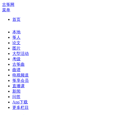
古筝网
菜单
首页
本地
筝人
论文
图片
大型活动
考级
古筝曲
曲谱
电视频道
筝享会员
直播课
新闻
问答
App下载
更多栏目