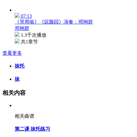
07:13
《哭周瑜》《叹颜回》演奏：邓翊群
邓翊群
1.3千次播放
共1章节
查看更多
抹托
抹
相关内容
相关曲谱
第二课 抹托练习