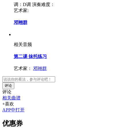
调：D调
演奏难度：
艺术家:
邓翊群
相关音频
第二课 抹托练习
艺术家：
邓翊群
评论
评论
相关曲谱
+喜欢
APP中打开
优惠券