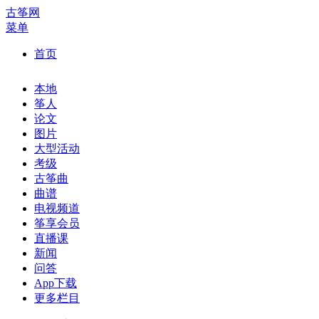
古筝网
菜单
首页
本地
筝人
论文
图片
大型活动
考级
古筝曲
曲谱
电视频道
筝享会员
直播课
新闻
问答
App下载
更多栏目