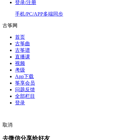
登录/注册
手机/PC/APP多端同步
古筝网
首页
古筝曲
古筝谱
直播课
视频
考级
App下载
筝享会员
问题反馈
全部栏目
登录
取消
去微信分享给好友