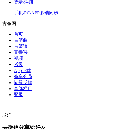
登录/注册
手机/PC/APP多端同步
古筝网
首页
古筝曲
古筝谱
直播课
视频
考级
App下载
筝享会员
问题反馈
全部栏目
登录
取消
去微信分享给好友