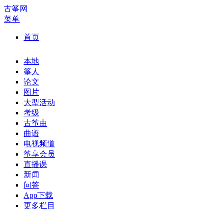
古筝网
菜单
首页
本地
筝人
论文
图片
大型活动
考级
古筝曲
曲谱
电视频道
筝享会员
直播课
新闻
问答
App下载
更多栏目