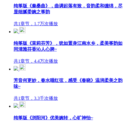
纯筝版《秦桑曲》，曲调起落有致，音韵柔和缠绵，尽
显细腻委婉之筝韵
共1章节，1.7万次播放
纯筝版《茉莉芬芳》，犹如置身江南水乡，柔美筝韵如
同清雅芬香沁人心脾~
共1章节，4.4万次播放
芳音何更妙，春水咽红弦，感受《春晓》温润柔美之韵
味~
共1章节，3.3千次播放
纯筝版《浏阳河》优美婉转，心旷神怡~