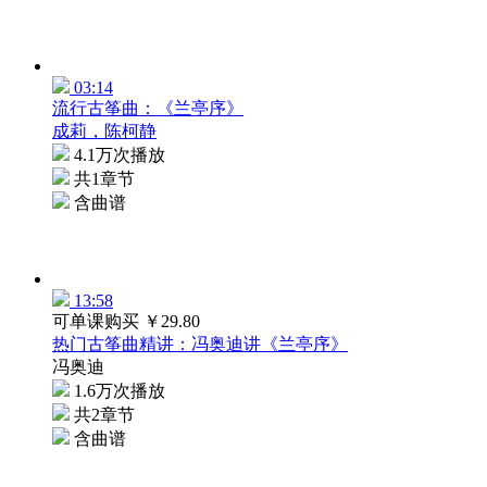
03:14
流行古筝曲：《兰亭序》
成莉，陈柯静
4.1万次播放
共1章节
含曲谱
13:58
可单课购买
￥29.80
热门古筝曲精讲：冯奥迪讲《兰亭序》
冯奥迪
1.6万次播放
共2章节
含曲谱