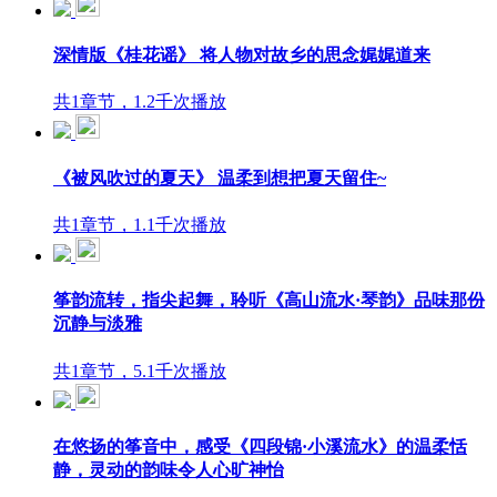
深情版《桂花谣》 将人物对故乡的思念娓娓道来
共1章节，1.2千次播放
《被风吹过的夏天》 温柔到想把夏天留住~
共1章节，1.1千次播放
筝韵流转，指尖起舞，聆听《高山流水·琴韵》品味那份
沉静与淡雅
共1章节，5.1千次播放
在悠扬的筝音中，感受《四段锦·小溪流水》的温柔恬
静，灵动的韵味令人心旷神怡