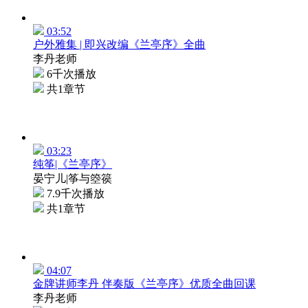
03:52
户外雅集 | 即兴改编《兰亭序》全曲
李丹老师
6千次播放
共1章节
03:23
纯筝|《兰亭序》
晏宁儿|筝与箜篌
7.9千次播放
共1章节
04:07
金牌讲师李丹 伴奏版《兰亭序》优质全曲回课
李丹老师