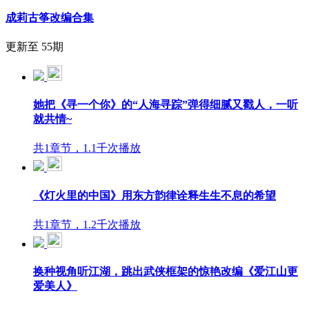
成莉古筝改编合集
更新至 55期
她把《寻一个你》的“人海寻踪”弹得细腻又戳人，一听
就共情~
共1章节，1.1千次播放
《灯火里的中国》用东方韵律诠释生生不息的希望
共1章节，1.2千次播放
换种视角听江湖，跳出武侠框架的惊艳改编《爱江山更
爱美人》