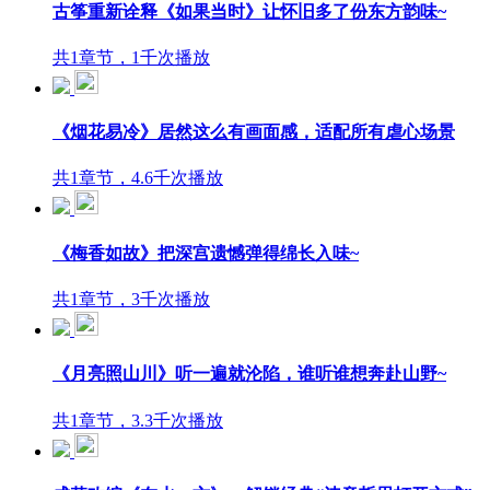
古筝重新诠释《如果当时》让怀旧多了份东方韵味~
共1章节，1千次播放
《烟花易冷》居然这么有画面感，适配所有虐心场景
共1章节，4.6千次播放
《梅香如故》把深宫遗憾弹得绵长入味~
共1章节，3千次播放
《月亮照山川》听一遍就沦陷，谁听谁想奔赴山野~
共1章节，3.3千次播放