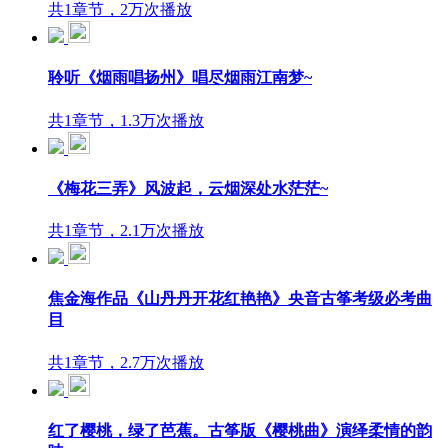
共1章节，2万次播放
聆听《烟雨唱扬州》唱尽烟雨江南梦~
共1章节，1.3万次播放
《梅花三弄》风波起，云烟深处水茫茫~
共1章节，2.1万次播放
焦金海作品《山丹丹开花红艳艳》央音古筝考级必考曲
目
共1章节，2.7万次播放
红了樱桃，绿了芭蕉。古筝版《樱桃曲》演绎柔情的韵