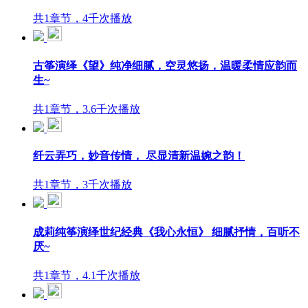
共1章节，4千次播放
古筝演绎《望》纯净细腻，空灵悠扬，温暖柔情应韵而
生~
共1章节，3.6千次播放
纤云弄巧，妙音传情， 尽显清新温婉之韵！
共1章节，3千次播放
成莉纯筝演绎世纪经典《我心永恒》 细腻抒情，百听不
厌~
共1章节，4.1千次播放