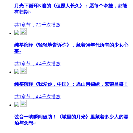
月光下循环N遍的《但愿人长久》：愿每个牵挂，都能
有归期~
共1章节，7.2千次播放
纯筝演绎《轻轻地告诉你》，藏着90年代所有的少女心
事~
共1章节，4.4千次播放
纯筝演绎《我爱你，中国》：愿山河锦绣，繁荣昌盛！
共1章节，4.4千次播放
弦音一响瞬间破防！《城里的月光》里藏着多少人的漂
泊与念想~