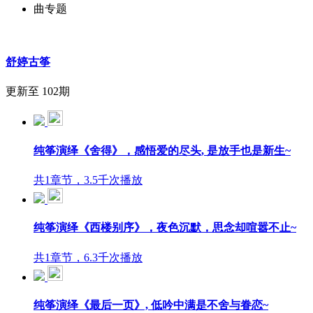
曲专题
舒婷古筝
更新至 102期
纯筝演绎《舍得》，感悟爱的尽头, 是放手也是新生~
共1章节，3.5千次播放
纯筝演绎《西楼别序》，夜色沉默，思念却喧嚣不止~
共1章节，6.3千次播放
纯筝演绎《最后一页》, 低吟中满是不舍与眷恋~