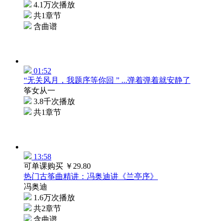
4.1万次播放
共1章节
含曲谱
01:52
“无关风月，我题序等你回 ” ...弹着弹着就安静了
筝女从一
3.8千次播放
共1章节
13:58
可单课购买
￥29.80
热门古筝曲精讲：冯奥迪讲《兰亭序》
冯奥迪
1.6万次播放
共2章节
含曲谱