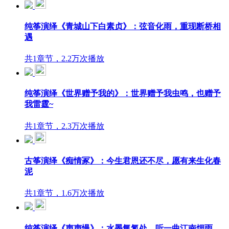
纯筝演绎《青城山下白素贞》：弦音化雨，重现断桥相
遇
共1章节，2.2万次播放
纯筝演绎《世界赠予我的》：世界赠予我虫鸣，也赠予
我雷霆~
共1章节，2.3万次播放
古筝演绎《痴情冢》：今生君恩还不尽，愿有来生化春
泥
共1章节，1.6万次播放
纯筝演绎《声声慢》：水墨氤氲处，听一曲江南烟雨