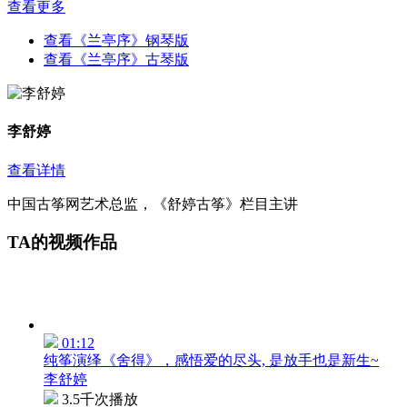
查看更多
查看《兰亭序》钢琴版
查看《兰亭序》古琴版
李舒婷
查看详情
中国古筝网艺术总监，《舒婷古筝》栏目主讲
TA的视频作品
01:12
纯筝演绎《舍得》，感悟爱的尽头, 是放手也是新生~
李舒婷
3.5千次播放