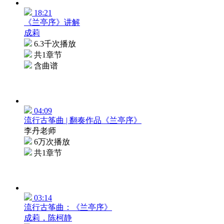
18:21
《兰亭序》讲解
成莉
6.3千次播放
共1章节
含曲谱
04:09
流行古筝曲 | 翻奏作品《兰亭序》
李丹老师
6万次播放
共1章节
03:14
流行古筝曲：《兰亭序》
成莉，陈柯静