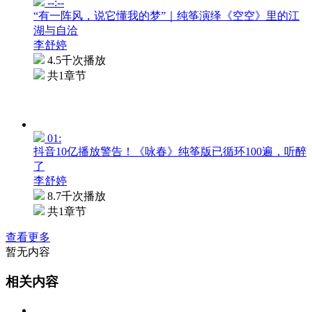
--:--
“有一阵风，说它懂我的梦”｜纯筝演绎《空空》里的江
湖与自洽
李舒婷
4.5千次播放
共1章节
01:
抖音10亿播放警告！《咏春》纯筝版已循环100遍，听醉
了
李舒婷
8.7千次播放
共1章节
查看更多
暂无内容
相关内容