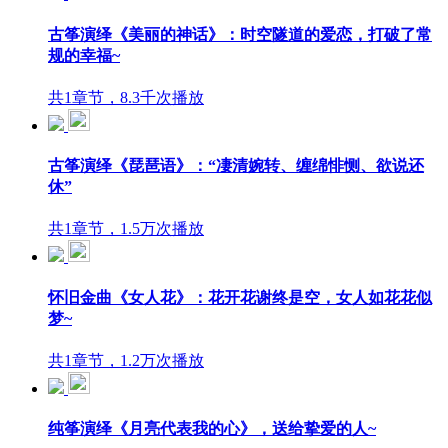
古筝演绎《美丽的神话》：时空隧道的爱恋，打破了常
规的幸福~
共1章节，8.3千次播放
古筝演绎《琵琶语》：“凄清婉转、缠绵悱恻、欲说还
休”
共1章节，1.5万次播放
怀旧金曲《女人花》：花开花谢终是空，女人如花花似
梦~
共1章节，1.2万次播放
纯筝演绎《月亮代表我的心》，送给挚爱的人~