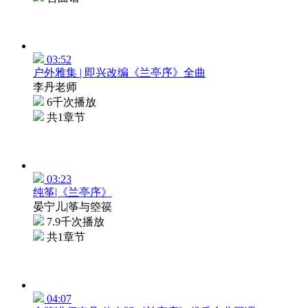
03:52
户外雅集 | 即兴改编《兰亭序》全曲
李丹老师
6千次播放
共1章节
03:23
纯筝|《兰亭序》
晏宁儿|筝与箜篌
7.9千次播放
共1章节
04:07