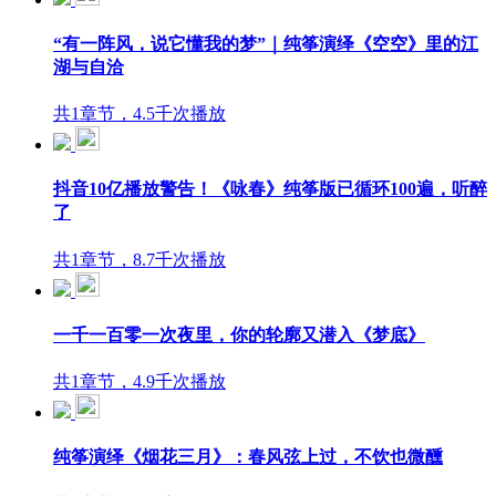
“有一阵风，说它懂我的梦”｜纯筝演绎《空空》里的江
湖与自洽
共1章节，4.5千次播放
抖音10亿播放警告！《咏春》纯筝版已循环100遍，听醉
了
共1章节，8.7千次播放
一千一百零一次夜里，你的轮廓又潜入《梦底》
共1章节，4.9千次播放
纯筝演绎《烟花三月》：春风弦上过，不饮也微醺