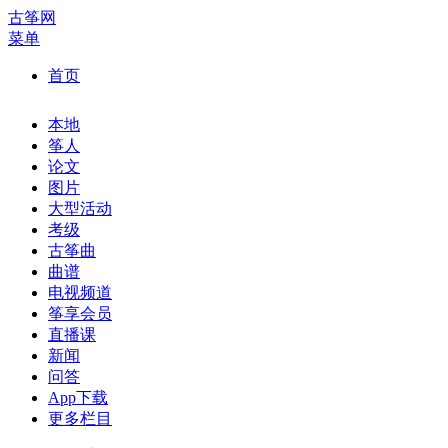
古筝网
菜单
首页
本地
筝人
论文
图片
大型活动
考级
古筝曲
曲谱
电视频道
筝享会员
直播课
新闻
问答
App下载
更多栏目