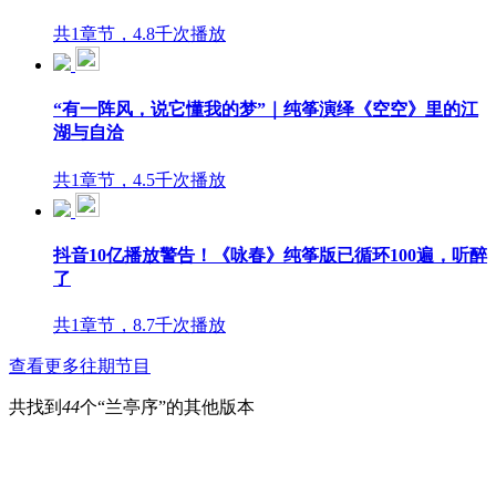
共1章节，4.8千次播放
“有一阵风，说它懂我的梦”｜纯筝演绎《空空》里的江
湖与自洽
共1章节，4.5千次播放
抖音10亿播放警告！《咏春》纯筝版已循环100遍，听醉
了
共1章节，8.7千次播放
查看更多往期节目
共找到
44
个“兰亭序”的其他版本