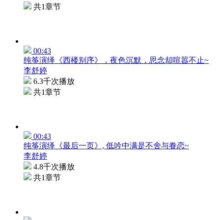
共1章节
00:43
纯筝演绎《西楼别序》，夜色沉默，思念却喧嚣不止~
李舒婷
6.3千次播放
共1章节
00:43
纯筝演绎《最后一页》, 低吟中满是不舍与眷恋~
李舒婷
4.8千次播放
共1章节