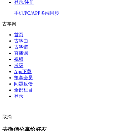
登录/注册
手机/PC/APP多端同步
古筝网
首页
古筝曲
古筝谱
直播课
视频
考级
App下载
筝享会员
问题反馈
全部栏目
登录
取消
去微信分享给好友