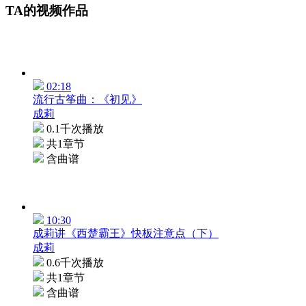
TA的视频作品
02:18
流行古筝曲：《初见》
成莉
0.1千次播放
共1章节
含曲谱
10:30
成莉讲《西楚霸王》快板注意点（下）
成莉
0.6千次播放
共1章节
含曲谱