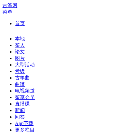
古筝网
菜单
首页
本地
筝人
论文
图片
大型活动
考级
古筝曲
曲谱
电视频道
筝享会员
直播课
新闻
问答
App下载
更多栏目