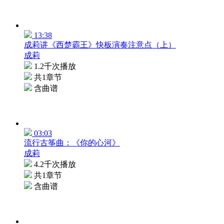
13:38
成莉讲《西楚霸王》快板演奏注意点（上）
成莉
1.2千次播放
共1章节
含曲谱
03:03
流行古筝曲：《你的心河》
成莉
4.2千次播放
共1章节
含曲谱