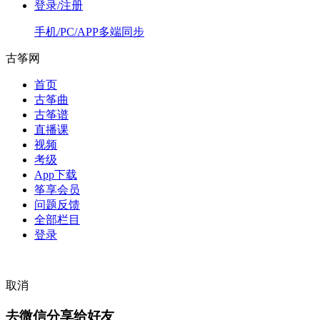
登录/注册
手机/PC/APP多端同步
古筝网
首页
古筝曲
古筝谱
直播课
视频
考级
App下载
筝享会员
问题反馈
全部栏目
登录
取消
去微信分享给好友