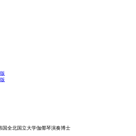
版
版
韩国全北国立大学伽倻琴演奏博士