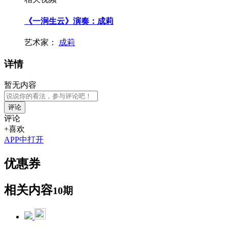
《一涧生云》演奏：成莉
艺术家：
成莉
详情
暂无内容
评论
评论
+喜欢
APP中打开
优惠券
相关内容
10期