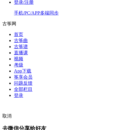
登录/注册
手机/PC/APP多端同步
古筝网
首页
古筝曲
古筝谱
直播课
视频
考级
App下载
筝享会员
问题反馈
全部栏目
登录
取消
去微信分享给好友