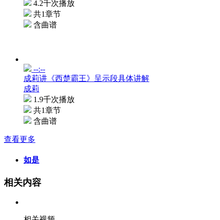
4.2千次播放
共1章节
含曲谱
--:--
成莉讲《西楚霸王》呈示段具体讲解
成莉
1.9千次播放
共1章节
含曲谱
查看更多
如是
相关内容
相关视频