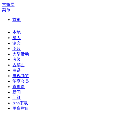
古筝网
菜单
首页
本地
筝人
论文
图片
大型活动
考级
古筝曲
曲谱
电视频道
筝享会员
直播课
新闻
问答
App下载
更多栏目