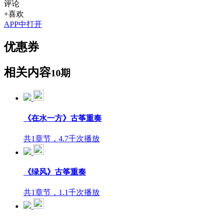
评论
+喜欢
APP中打开
优惠券
相关内容
10期
《在水一方》古筝重奏
共1章节，4.7千次播放
《绿风》古筝重奏
共1章节，1.1千次播放