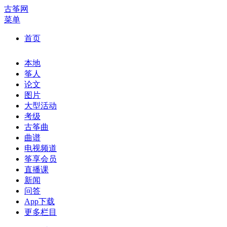
古筝网
菜单
首页
本地
筝人
论文
图片
大型活动
考级
古筝曲
曲谱
电视频道
筝享会员
直播课
新闻
问答
App下载
更多栏目