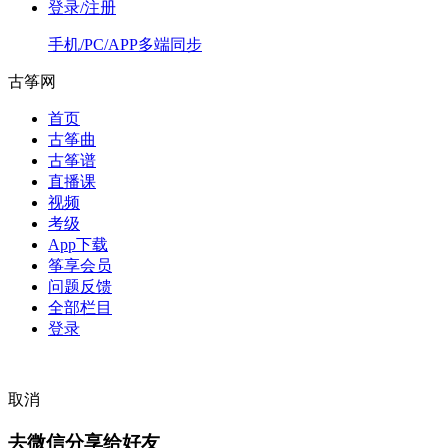
登录/注册
手机/PC/APP多端同步
古筝网
首页
古筝曲
古筝谱
直播课
视频
考级
App下载
筝享会员
问题反馈
全部栏目
登录
取消
去微信分享给好友