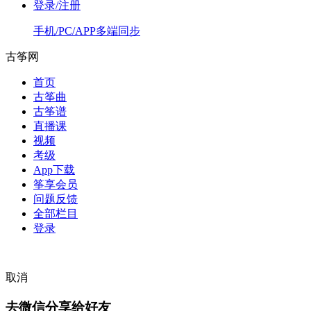
登录/注册
手机/PC/APP多端同步
古筝网
首页
古筝曲
古筝谱
直播课
视频
考级
App下载
筝享会员
问题反馈
全部栏目
登录
取消
去微信分享给好友