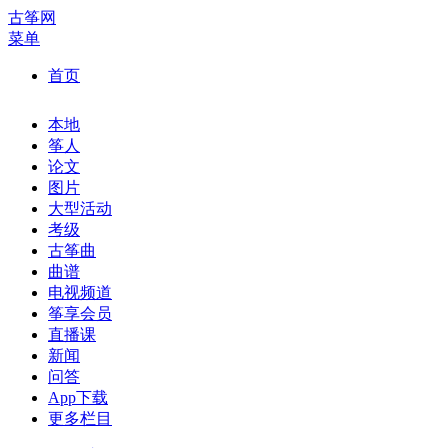
古筝网
菜单
首页
本地
筝人
论文
图片
大型活动
考级
古筝曲
曲谱
电视频道
筝享会员
直播课
新闻
问答
App下载
更多栏目