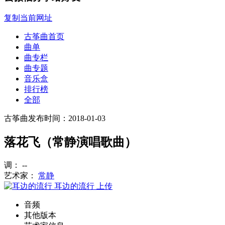
复制当前网址
古筝曲首页
曲单
曲专栏
曲专题
音乐盒
排行榜
全部
古筝曲
发布时间：2018-01-03
落花飞（常静演唱歌曲）
调： --
艺术家：
常静
耳边的流行
上传
音频
其他版本