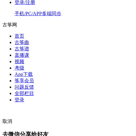
登录/注册
手机/PC/APP多端同步
古筝网
首页
古筝曲
古筝谱
直播课
视频
考级
App下载
筝享会员
问题反馈
全部栏目
登录
取消
去微信分享给好友