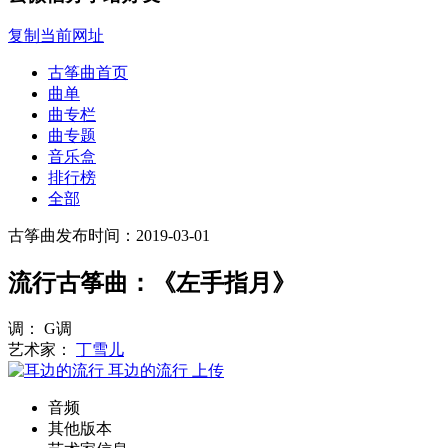
复制当前网址
古筝曲首页
曲单
曲专栏
曲专题
音乐盒
排行榜
全部
古筝曲
发布时间：2019-03-01
流行古筝曲：《左手指月》
调： G调
艺术家：
丁雪儿
耳边的流行
上传
音频
其他版本