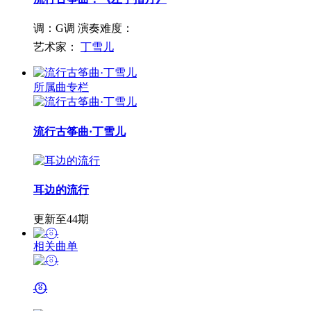
调：G调
演奏难度：
艺术家：
丁雪儿
所属曲专栏
流行古筝曲·丁雪儿
耳边的流行
更新至44期
相关曲单
˶⍤⃝˶