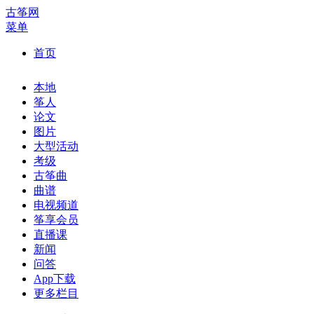
古筝网
菜单
首页
本地
筝人
论文
图片
大型活动
考级
古筝曲
曲谱
电视频道
筝享会员
直播课
新闻
问答
App下载
更多栏目