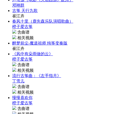
邓翊群
古筝 天行九歌
崔江卉
春风十里（鹿先森乐队演唱歌曲）
橙子爱古筝
含曲谱
相关视频
醉梦前尘-魔道祖师 纯筝变奏版
崔江卉
《风中有朵雨做的云》
橙子爱古筝
含曲谱
相关视频
流行古筝曲：《左手指月》
丁雪儿
含曲谱
相关视频
慢慢喜欢你
橙子爱古筝
含曲谱