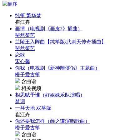
倒序
纯筝 繁华梦
崔江卉
画情（电视剧《画皮2》插曲）
斐然筝艺
兰陵王入阵曲【纯筝版/武则天传奇插曲】
斐然筝艺
恋歌
宋心馨
你我（电视剧《新神雕侠侣》主题曲）
橙子爱古筝
含曲谱
相关视频
相思赋予谁（好姐妹乐队演唱）
梦词
一拜天地 双筝版
崔江卉
你还要我怎样（薛之谦演唱歌曲）
橙子爱古筝
含曲谱