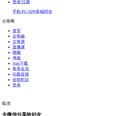
登录/注册
手机/PC/APP多端同步
古筝网
首页
古筝曲
古筝谱
直播课
视频
考级
App下载
筝享会员
问题反馈
全部栏目
登录
取消
去微信分享给好友