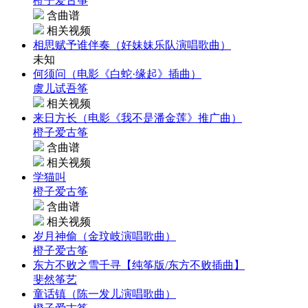
橙子爱古筝
含曲谱
相关视频
相思赋予谁伴奏（好妹妹乐队演唱歌曲）
未知
何须问（电影《白蛇·缘起》插曲）
虞儿试吾筝
相关视频
来日方长（电影《我不是潘金莲》推广曲）
橙子爱古筝
含曲谱
相关视频
学猫叫
橙子爱古筝
含曲谱
相关视频
岁月神偷（金玟岐演唱歌曲）
橙子爱古筝
东方不败之雪千寻【纯筝版/东方不败插曲】
斐然筝艺
童话镇（陈一发儿演唱歌曲）