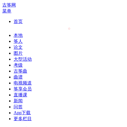
古筝网
菜单
首页
本地
筝人
论文
图片
大型活动
考级
古筝曲
曲谱
电视频道
筝享会员
直播课
新闻
问答
App下载
更多栏目