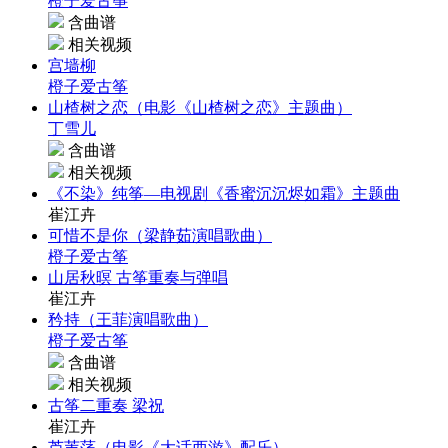
橙子爱古筝
含曲谱
相关视频
宫墙柳
橙子爱古筝
山楂树之恋（电影《山楂树之恋》主题曲）
丁雪儿
含曲谱
相关视频
《不染》纯筝—电视剧《香蜜沉沉烬如霜》主题曲
崔江卉
可惜不是你（梁静茹演唱歌曲）
橙子爱古筝
山居秋暝 古筝重奏与弹唱
崔江卉
矜持（王菲演唱歌曲）
橙子爱古筝
含曲谱
相关视频
古筝二重奏 梁祝
崔江卉
芦苇荡（电影《大话西游》配乐）