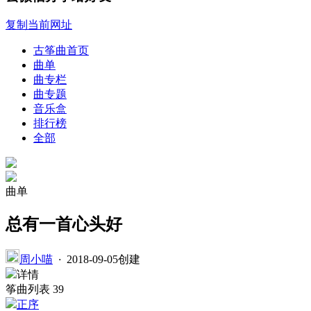
复制当前网址
古筝曲首页
曲单
曲专栏
曲专题
音乐盒
排行榜
全部
曲单
总有一首心头好
周小喵
·
2018-09-05创建
详情
筝曲列表
39
正序