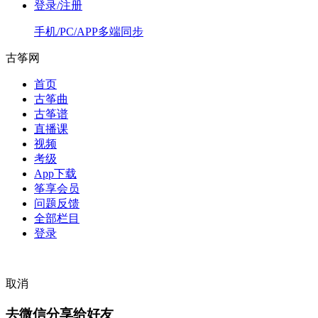
登录/注册
手机/PC/APP多端同步
古筝网
首页
古筝曲
古筝谱
直播课
视频
考级
App下载
筝享会员
问题反馈
全部栏目
登录
取消
去微信分享给好友