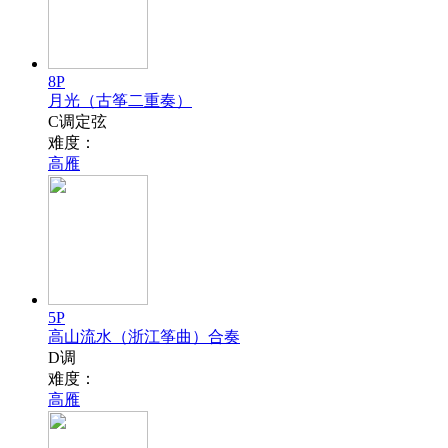
8P
月光（古筝二重奏）
C调定弦
难度：
高雁
5P
高山流水（浙江筝曲）合奏
D调
难度：
高雁