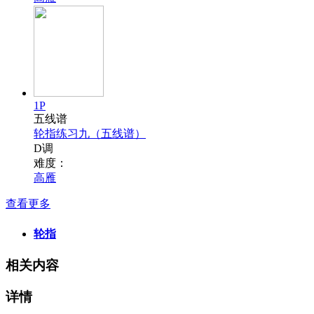
1P
五线谱
轮指练习九（五线谱）
D调
难度：
高雁
查看更多
轮指
相关内容
详情