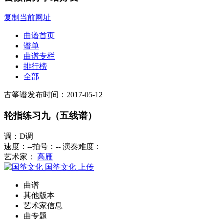
复制当前网址
曲谱首页
谱单
曲谱专栏
排行榜
全部
古筝谱
发布时间：2017-05-12
轮指练习九（五线谱）
调：D调
速度：--
拍号：--
演奏难度：
艺术家：
高雁
国筝文化
上传
曲谱
其他版本
艺术家信息
曲专题