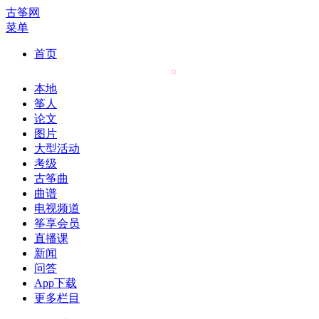
古筝网
菜单
首页
本地
筝人
论文
图片
大型活动
考级
古筝曲
曲谱
电视频道
筝享会员
直播课
新闻
问答
App下载
更多栏目