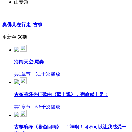
曲专题
奥佛儿在行走_古筝
更新至 50期
海阔天空·尾奏
共1章节，5.1千次播放
古筝演绎热门歌曲《壁上观》，宿命感十足！
共1章节，6.6千次播放
古筝演绎《暮色回响》 ："神啊！可不可以让我感受一