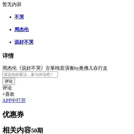
暂无内容
不哭
周杰伦
说好不哭
详情
周杰伦《说好不哭》古筝纯音演奏by奥佛儿在行走
评论
评论
+喜欢
APP中打开
优惠券
相关内容
50期