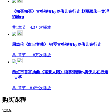
《知否知否》古筝弹奏by奥佛儿在行走 赵丽颖朱一龙冯
绍峰cp
共1章节，4.3万次播放
周杰伦《红尘客栈》 钢琴古筝弹奏by奥佛儿在行走
共1章节，1.8万次播放
西虹市首富插曲《需要人陪》纯筝弹奏by奥佛儿在行走
_古筝
共1章节，8.6千次播放
购买课程
评论