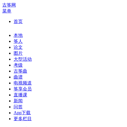
古筝网
菜单
首页
本地
筝人
论文
图片
大型活动
考级
古筝曲
曲谱
电视频道
筝享会员
直播课
新闻
问答
App下载
更多栏目