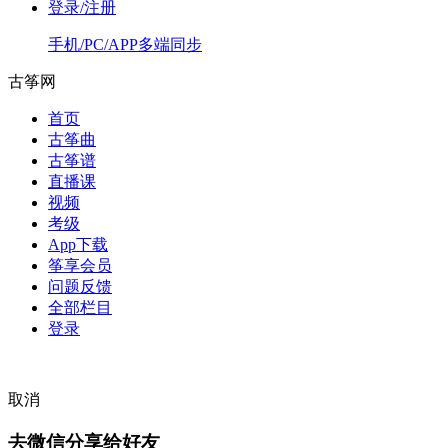
登录/注册
手机/PC/APP多端同步
古筝网
首页
古筝曲
古筝谱
直播课
视频
考级
App下载
筝享会员
问题反馈
全部栏目
登录
取消
去微信分享给好友