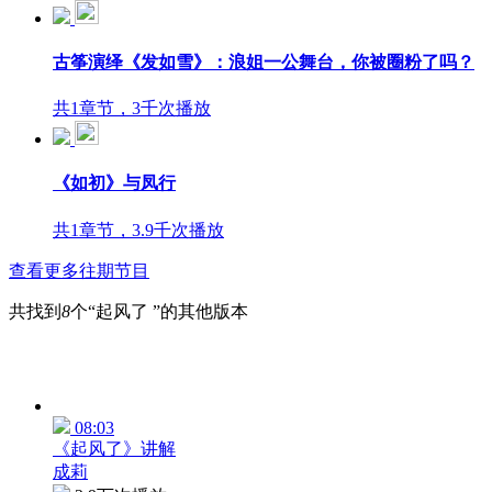
古筝演绎《发如雪》：浪姐一公舞台，你被圈粉了吗？
共1章节，3千次播放
《如初》与凤行
共1章节，3.9千次播放
查看更多往期节目
共找到
8
个“起风了 ”的其他版本
08:03
《起风了》讲解
成莉