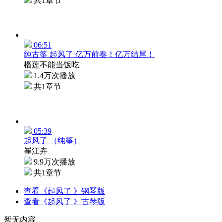
共1章节
06:51
纯古筝 起风了 亿万前奏！亿万结尾！
榴莲不能当饭吃
1.4万次播放
共1章节
05:39
起风了 （纯筝）
崔江卉
9.9万次播放
共1章节
查看《起风了 》钢琴版
查看《起风了 》古琴版
暂无内容