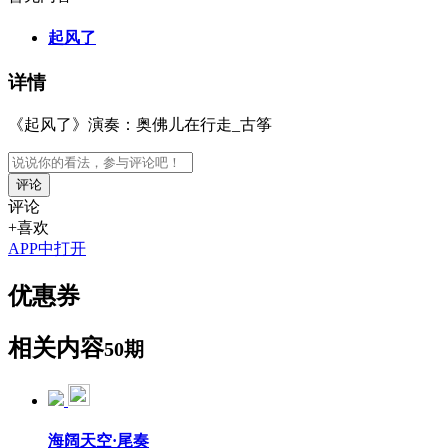
起风了
详情
《起风了》演奏：奥佛儿在行走_古筝
评论
评论
+喜欢
APP中打开
优惠券
相关内容
50期
海阔天空·尾奏