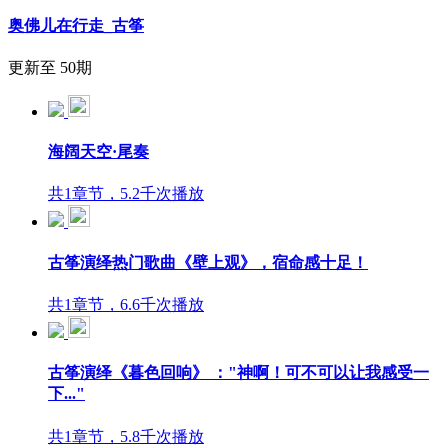
奥佛儿在行走_古筝
更新至 50期
海阔天空·尾奏
共1章节，5.2千次播放
古筝演绎热门歌曲《壁上观》，宿命感十足！
共1章节，6.6千次播放
古筝演绎《暮色回响》 ："神啊！可不可以让我感受一
下..."
共1章节，5.8千次播放