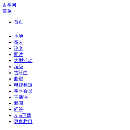
古筝网
菜单
首页
本地
筝人
论文
图片
大型活动
考级
古筝曲
曲谱
电视频道
筝享会员
直播课
新闻
问答
App下载
更多栏目