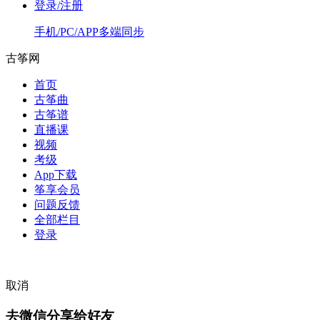
登录/注册
手机/PC/APP多端同步
古筝网
首页
古筝曲
古筝谱
直播课
视频
考级
App下载
筝享会员
问题反馈
全部栏目
登录
取消
去微信分享给好友