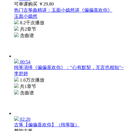
可单课购买
￥29.80
热门古筝曲精讲：玉面小嫣然讲《偏偏喜欢你》
玉面小嫣然
8.2千次播放
共2章节
含曲谱
00:54
纯筝演绎《偏偏喜欢你》：“心有默契，无言也相知”~
李舒婷
1.6万次播放
共1章节
含曲谱
02:20
古筝【偏偏喜欢你】（纯筝版）
梦韵古筝