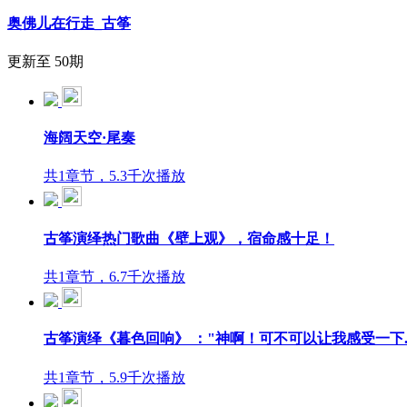
奥佛儿在行走_古筝
更新至 50期
海阔天空·尾奏
共1章节，5.3千次播放
古筝演绎热门歌曲《壁上观》，宿命感十足！
共1章节，6.7千次播放
古筝演绎《暮色回响》 ："神啊！可不可以让我感受一下..
共1章节，5.9千次播放