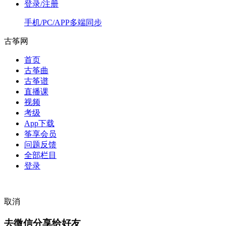
登录/注册
手机/PC/APP多端同步
古筝网
首页
古筝曲
古筝谱
直播课
视频
考级
App下载
筝享会员
问题反馈
全部栏目
登录
取消
去微信分享给好友