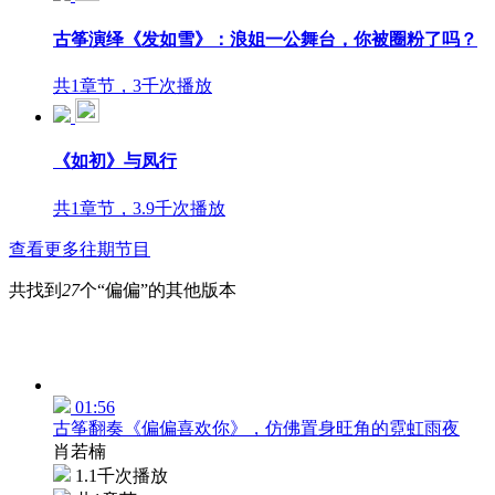
古筝演绎《发如雪》：浪姐一公舞台，你被圈粉了吗？
共1章节，3千次播放
《如初》与凤行
共1章节，3.9千次播放
查看更多往期节目
共找到
27
个“偏偏”的其他版本
01:56
古筝翻奏《偏偏喜欢你》，仿佛置身旺角的霓虹雨夜
肖若楠
1.1千次播放