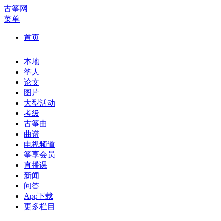
古筝网
菜单
首页
本地
筝人
论文
图片
大型活动
考级
古筝曲
曲谱
电视频道
筝享会员
直播课
新闻
问答
App下载
更多栏目