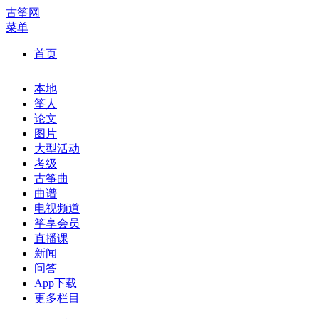
古筝网
菜单
首页
本地
筝人
论文
图片
大型活动
考级
古筝曲
曲谱
电视频道
筝享会员
直播课
新闻
问答
App下载
更多栏目