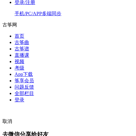
登录/注册
手机/PC/APP多端同步
古筝网
首页
古筝曲
古筝谱
直播课
视频
考级
App下载
筝享会员
问题反馈
全部栏目
登录
取消
去微信分享给好友