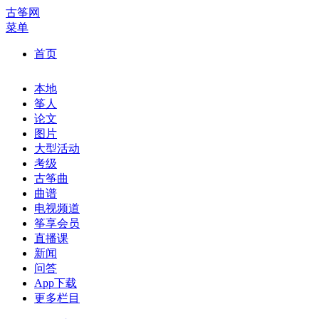
古筝网
菜单
首页
本地
筝人
论文
图片
大型活动
考级
古筝曲
曲谱
电视频道
筝享会员
直播课
新闻
问答
App下载
更多栏目