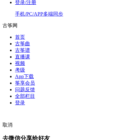
登录/注册
手机/PC/APP多端同步
古筝网
首页
古筝曲
古筝谱
直播课
视频
考级
App下载
筝享会员
问题反馈
全部栏目
登录
取消
去微信分享给好友