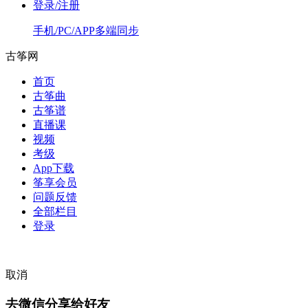
登录/注册
手机/PC/APP多端同步
古筝网
首页
古筝曲
古筝谱
直播课
视频
考级
App下载
筝享会员
问题反馈
全部栏目
登录
取消
去微信分享给好友