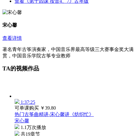
查看《第十四课 按音4、7》古琴版
宋心馨
查看详情
著名青年古筝演奏家，中国音乐界最高等级三大赛事金奖大满
贯，中国音乐学院古筝专业教师
TA的视频作品
1:37:25
可单课购买
￥39.80
热门古筝曲精讲-宋心馨讲《纺织忙》
宋心馨
1.1万次播放
共19章节