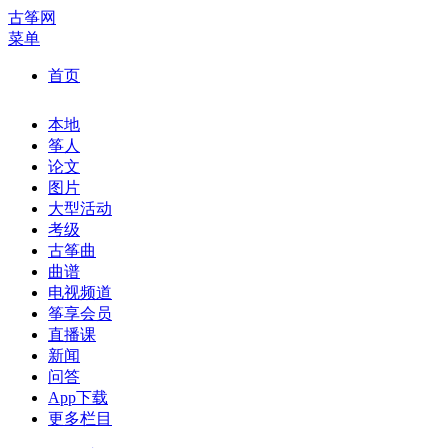
古筝网
菜单
首页
本地
筝人
论文
图片
大型活动
考级
古筝曲
曲谱
电视频道
筝享会员
直播课
新闻
问答
App下载
更多栏目