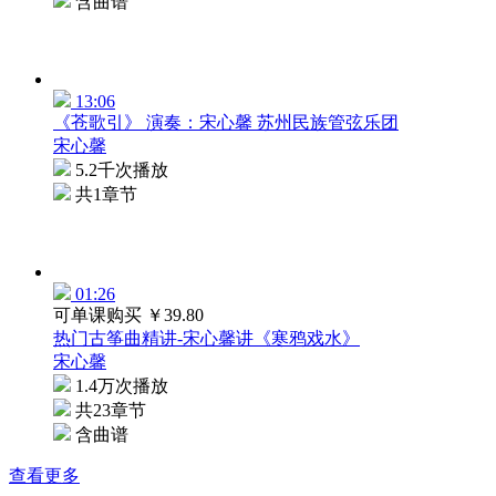
含曲谱
13:06
《苍歌引》 演奏：宋心馨 苏州民族管弦乐团
宋心馨
5.2千次播放
共1章节
01:26
可单课购买
￥39.80
热门古筝曲精讲-宋心馨讲《寒鸦戏水》
宋心馨
1.4万次播放
共23章节
含曲谱
查看更多