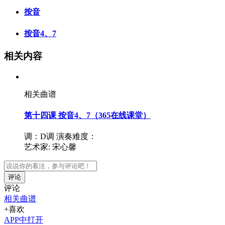
按音
按音4、7
相关内容
相关曲谱
第十四课 按音4、7（365在线课堂）
调：D调
演奏难度：
艺术家:
宋心馨
评论
评论
相关曲谱
+喜欢
APP中打开