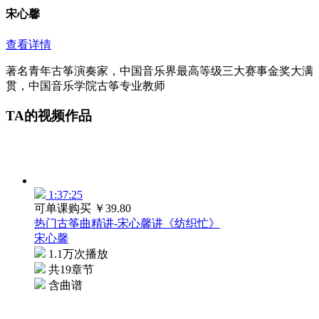
宋心馨
查看详情
著名青年古筝演奏家，中国音乐界最高等级三大赛事金奖大满
贯，中国音乐学院古筝专业教师
TA的视频作品
1:37:25
可单课购买
￥39.80
热门古筝曲精讲-宋心馨讲《纺织忙》
宋心馨
1.1万次播放
共19章节
含曲谱