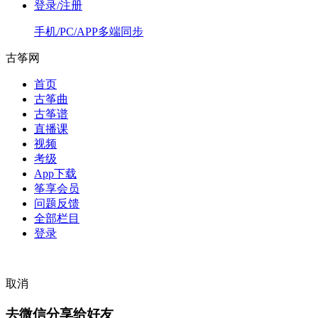
登录/注册
手机/PC/APP多端同步
古筝网
首页
古筝曲
古筝谱
直播课
视频
考级
App下载
筝享会员
问题反馈
全部栏目
登录
取消
去微信分享给好友