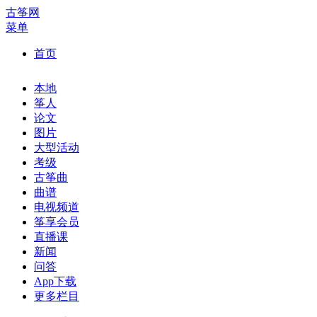
古筝网
菜单
首页
本地
筝人
论文
图片
大型活动
考级
古筝曲
曲谱
电视频道
筝享会员
直播课
新闻
问答
App下载
更多栏目