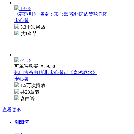
13:06
《苍歌引》 演奏：宋心馨 苏州民族管弦乐团
宋心馨
5.3千次播放
共1章节
01:26
可单课购买
￥39.80
热门古筝曲精讲-宋心馨讲《寒鸦戏水》
宋心馨
1.5万次播放
共23章节
含曲谱
查看更多
浏阳河