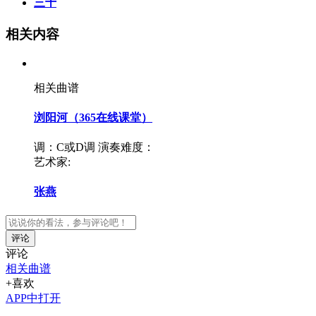
三十
相关内容
相关曲谱
浏阳河（365在线课堂）
调：C或D调
演奏难度：
艺术家:
张燕
评论
评论
相关曲谱
+喜欢
APP中打开