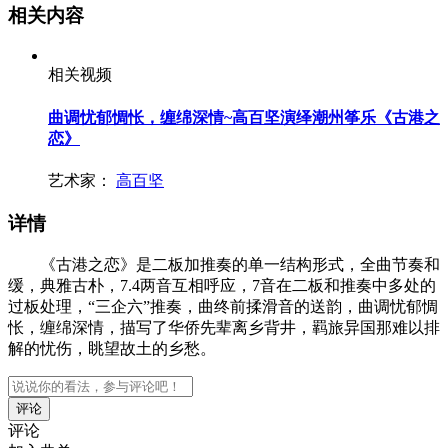
相关内容
相关视频
曲调忧郁惆怅，缠绵深情~高百坚演绎潮州筝乐《古港之
恋》
艺术家：
高百坚
详情
《古港之恋》是二板加推奏的单一结构形式，全曲节奏和
缓，典雅古朴，7.4两音互相呼应，7音在二板和推奏中多处的
过板处理，“三企六”推奏，曲终前揉滑音的送韵，曲调忧郁惆
怅，缠绵深情，描写了华侨先辈离乡背井，羁旅异国那难以排
解的忧伤，眺望故土的乡愁。
评论