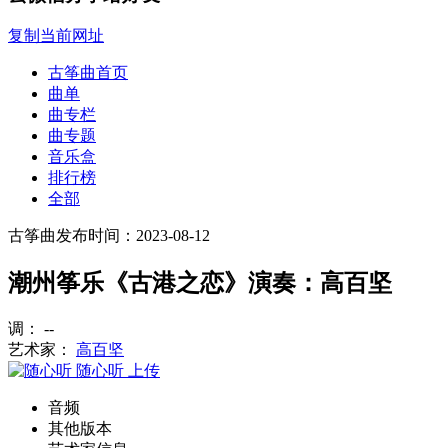
复制当前网址
古筝曲首页
曲单
曲专栏
曲专题
音乐盒
排行榜
全部
古筝曲
发布时间：2023-08-12
潮州筝乐《古港之恋》演奏：高百坚
调： --
艺术家：
高百坚
随心听
上传
音频
其他版本