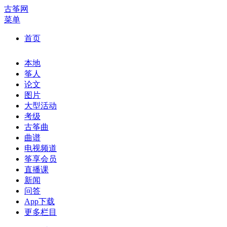
古筝网
菜单
首页
本地
筝人
论文
图片
大型活动
考级
古筝曲
曲谱
电视频道
筝享会员
直播课
新闻
问答
App下载
更多栏目