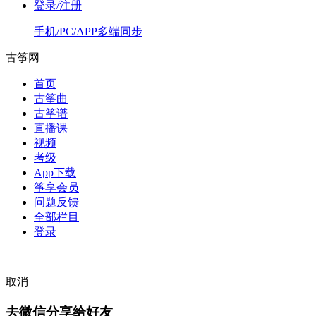
登录/注册
手机/PC/APP多端同步
古筝网
首页
古筝曲
古筝谱
直播课
视频
考级
App下载
筝享会员
问题反馈
全部栏目
登录
取消
去微信分享给好友