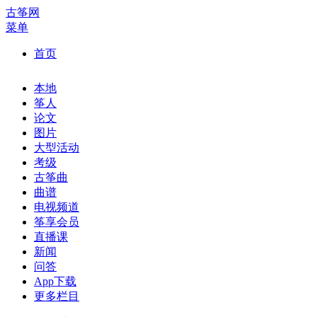
古筝网
菜单
首页
本地
筝人
论文
图片
大型活动
考级
古筝曲
曲谱
电视频道
筝享会员
直播课
新闻
问答
App下载
更多栏目