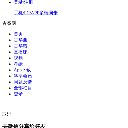
登录/注册
手机/PC/APP多端同步
古筝网
首页
古筝曲
古筝谱
直播课
视频
考级
App下载
筝享会员
问题反馈
全部栏目
登录
取消
去微信分享给好友