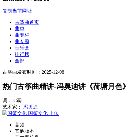
复制当前网址
古筝曲首页
曲单
曲专栏
曲专题
音乐盒
排行榜
全部
古筝曲
发布时间：2025-12-08
热门古筝曲精讲-冯奥迪讲《荷塘月色》
调： C调
艺术家：
冯奥迪
国筝文化
上传
音频
其他版本