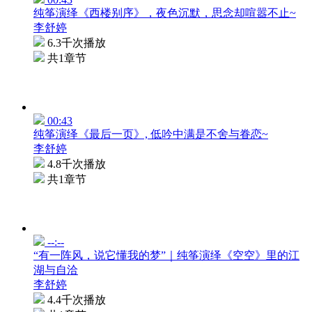
纯筝演绎《西楼别序》，夜色沉默，思念却喧嚣不止~
李舒婷
6.3千次播放
共1章节
00:43
纯筝演绎《最后一页》, 低吟中满是不舍与眷恋~
李舒婷
4.8千次播放
共1章节
--:--
“有一阵风，说它懂我的梦”｜纯筝演绎《空空》里的江
湖与自洽
李舒婷
4.4千次播放