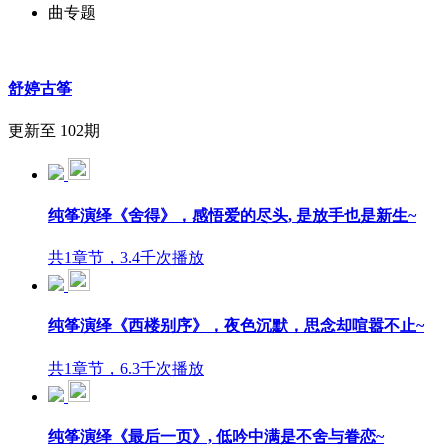
曲专题
舒婷古筝
更新至 102期
纯筝演绎《舍得》，感悟爱的尽头, 是放手也是新生~
共1章节，3.4千次播放
纯筝演绎《西楼别序》，夜色沉默，思念却喧嚣不止~
共1章节，6.3千次播放
纯筝演绎《最后一页》, 低吟中满是不舍与眷恋~