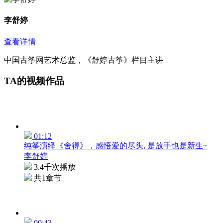
李舒婷
查看详情
中国古筝网艺术总监，《舒婷古筝》栏目主讲
TA的视频作品
01:12
纯筝演绎《舍得》，感悟爱的尽头, 是放手也是新生~
李舒婷
3.4千次播放
共1章节
00:43