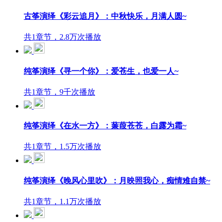
古筝演绎《彩云追月》：中秋快乐，月满人圆~
共1章节，2.8万次播放
纯筝演绎《寻一个你》：爱苍生，也爱一人~
共1章节，9千次播放
纯筝演绎《在水一方》：蒹葭苍苍，白露为霜~
共1章节，1.5万次播放
纯筝演绎《晚风心里吹》：月映照我心，痴情难自禁~
共1章节，1.1万次播放