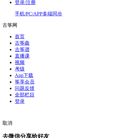
登录/注册
手机/PC/APP多端同步
古筝网
首页
古筝曲
古筝谱
直播课
视频
考级
App下载
筝享会员
问题反馈
全部栏目
登录
取消
去微信分享给好友