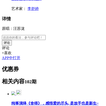
艺术家：
李舒婷
详情
原唱：汪苏泷
评论
评论
+喜欢
APP中打开
优惠券
相关内容
102期
纯筝演绎《舍得》，感悟爱的尽头, 是放手也是新生~