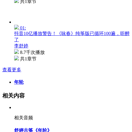
共1章节
01:
抖音10亿播放警告！《咏春》纯筝版已循环100遍，听醉
了
李舒婷
8.7千次播放
共1章节
查看更多
年轮
相关内容
相关音频
舒婷古筝《年轮》