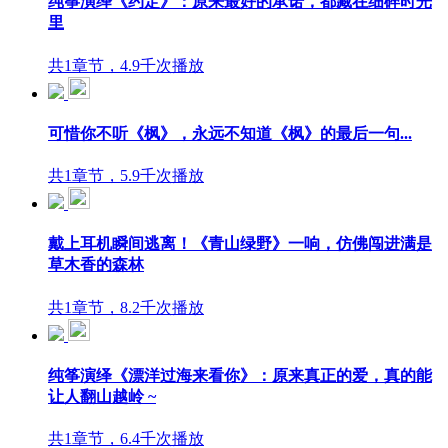
纯筝演绎《约定》：原来最好的承诺，都藏在细碎时光
里
共1章节，4.9千次播放
可惜你不听《枫》，永远不知道《枫》的最后一句...
共1章节，5.9千次播放
戴上耳机瞬间逃离！《青山绿野》一响，仿佛闯进满是
草木香的森林
共1章节，8.2千次播放
纯筝演绎《漂洋过海来看你》：原来真正的爱，真的能
让人翻山越岭 ~
共1章节，6.4千次播放