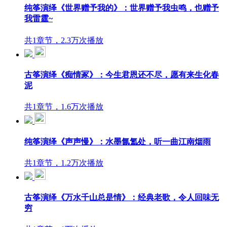
纯筝演绎《世界赠予我的》：世界赠予我虫鸣，也赠予
我雷霆~
共1章节，2.3万次播放
古筝演绎《痴情冢》：今生君恩还不尽，愿有来生化春
泥
共1章节，1.6万次播放
纯筝演绎《声声慢》：水墨氤氲处，听一曲江南烟雨
共1章节，1.2万次播放
古筝演绎《万水千山总是情》：经典老歌，令人回味无
穷