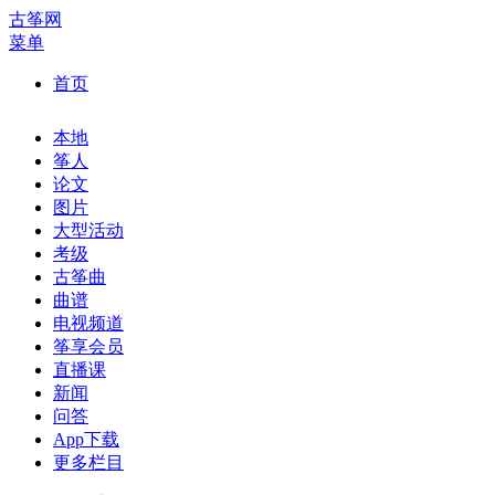
古筝网
菜单
首页
本地
筝人
论文
图片
大型活动
考级
古筝曲
曲谱
电视频道
筝享会员
直播课
新闻
问答
App下载
更多栏目