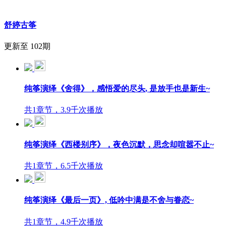
舒婷古筝
更新至 102期
纯筝演绎《舍得》，感悟爱的尽头, 是放手也是新生~
共1章节，3.9千次播放
纯筝演绎《西楼别序》，夜色沉默，思念却喧嚣不止~
共1章节，6.5千次播放
纯筝演绎《最后一页》, 低吟中满是不舍与眷恋~
共1章节，4.9千次播放