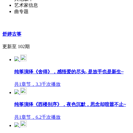
艺术家信息
曲专题
舒婷古筝
更新至 102期
纯筝演绎《舍得》，感悟爱的尽头, 是放手也是新生~
共1章节，3.3千次播放
纯筝演绎《西楼别序》，夜色沉默，思念却喧嚣不止~
共1章节，6.2千次播放