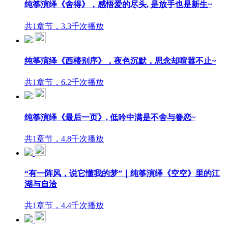
纯筝演绎《舍得》，感悟爱的尽头, 是放手也是新生~
共1章节，3.3千次播放
纯筝演绎《西楼别序》，夜色沉默，思念却喧嚣不止~
共1章节，6.2千次播放
纯筝演绎《最后一页》, 低吟中满是不舍与眷恋~
共1章节，4.8千次播放
“有一阵风，说它懂我的梦”｜纯筝演绎《空空》里的江
湖与自洽
共1章节，4.4千次播放