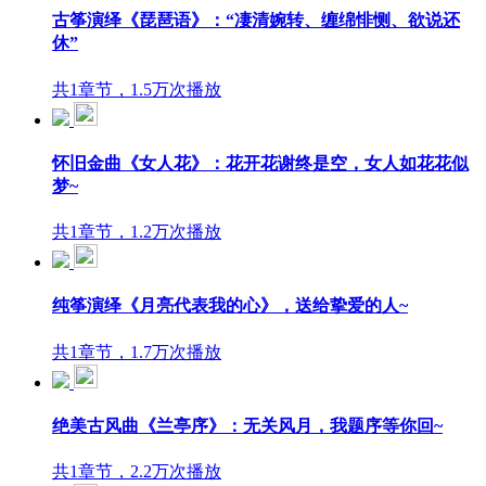
古筝演绎《琵琶语》：“凄清婉转、缠绵悱恻、欲说还
休”
共1章节，1.5万次播放
怀旧金曲《女人花》：花开花谢终是空，女人如花花似
梦~
共1章节，1.2万次播放
纯筝演绎《月亮代表我的心》，送给挚爱的人~
共1章节，1.7万次播放
绝美古风曲《兰亭序》：无关风月，我题序等你回~
共1章节，2.2万次播放