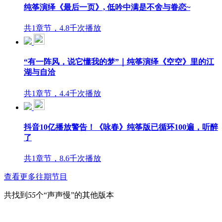
纯筝演绎《最后一页》, 低吟中满是不舍与眷恋~
共1章节，4.8千次播放
“有一阵风，说它懂我的梦”｜纯筝演绎《空空》里的江
湖与自洽
共1章节，4.4千次播放
抖音10亿播放警告！《咏春》纯筝版已循环100遍，听醉
了
共1章节，8.6千次播放
查看更多往期节目
共找到
55
个“声声慢”的其他版本