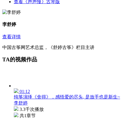
查看《声声慢》古琴版
李舒婷
查看详情
中国古筝网艺术总监，《舒婷古筝》栏目主讲
TA的视频作品
01:12
纯筝演绎《舍得》，感悟爱的尽头, 是放手也是新生~
李舒婷
3.3千次播放
共1章节