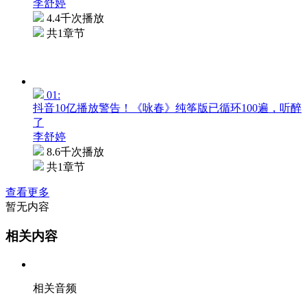
李舒婷
4.4千次播放
共1章节
01:
抖音10亿播放警告！《咏春》纯筝版已循环100遍，听醉
了
李舒婷
8.6千次播放
共1章节
查看更多
暂无内容
相关内容
相关音频