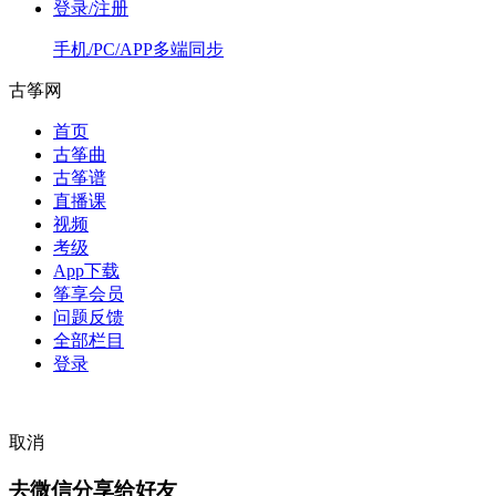
登录/注册
手机/PC/APP多端同步
古筝网
首页
古筝曲
古筝谱
直播课
视频
考级
App下载
筝享会员
问题反馈
全部栏目
登录
取消
去微信分享给好友