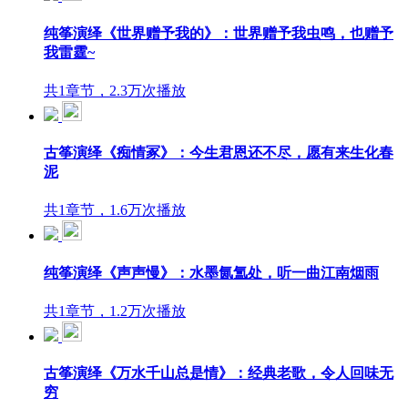
纯筝演绎《世界赠予我的》：世界赠予我虫鸣，也赠予
我雷霆~
共1章节，2.3万次播放
古筝演绎《痴情冢》：今生君恩还不尽，愿有来生化春
泥
共1章节，1.6万次播放
纯筝演绎《声声慢》：水墨氤氲处，听一曲江南烟雨
共1章节，1.2万次播放
古筝演绎《万水千山总是情》：经典老歌，令人回味无
穷