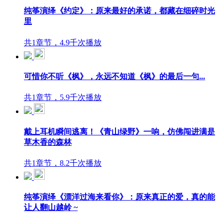
纯筝演绎《约定》：原来最好的承诺，都藏在细碎时光
里
共1章节，4.9千次播放
可惜你不听《枫》，永远不知道《枫》的最后一句...
共1章节，5.9千次播放
戴上耳机瞬间逃离！《青山绿野》一响，仿佛闯进满是
草木香的森林
共1章节，8.2千次播放
纯筝演绎《漂洋过海来看你》：原来真正的爱，真的能
让人翻山越岭 ~