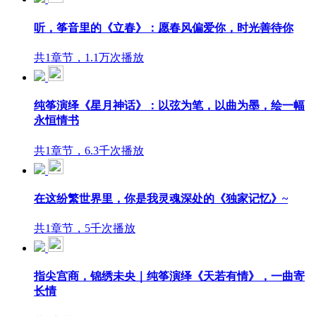
听，筝音里的《立春》：愿春风偏爱你，时光善待你
共1章节，1.1万次播放
纯筝演绎《星月神话》：以弦为笔，以曲为墨，绘一幅
永恒情书
共1章节，6.3千次播放
在这纷繁世界里，你是我灵魂深处的《独家记忆》~
共1章节，5千次播放
指尖宫商，锦绣未央｜纯筝演绎《天若有情》，一曲寄
长情