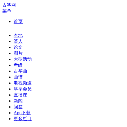
古筝网
菜单
首页
本地
筝人
论文
图片
大型活动
考级
古筝曲
曲谱
电视频道
筝享会员
直播课
新闻
问答
App下载
更多栏目