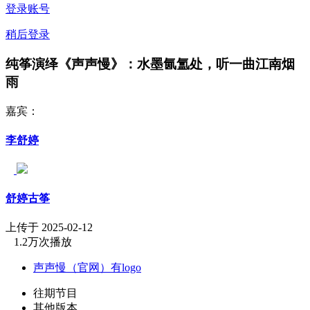
登录账号
稍后登录
纯筝演绎《声声慢》：水墨氤氲处，听一曲江南烟
雨
嘉宾：
李舒婷
舒婷古筝
上传于 2025-02-12
1.2万次播放
声声慢（官网）有logo
往期节目
其他版本