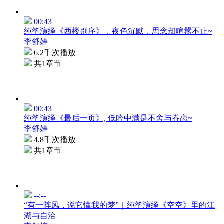
00:43
纯筝演绎《西楼别序》，夜色沉默，思念却喧嚣不止~
李舒婷
6.2千次播放
共1章节
00:43
纯筝演绎《最后一页》, 低吟中满是不舍与眷恋~
李舒婷
4.8千次播放
共1章节
--:--
“有一阵风，说它懂我的梦”｜纯筝演绎《空空》里的江
湖与自洽