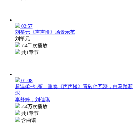
02:57
刘筝元《声声慢》场景示范
刘筝元
7.4千次播放
共1章节
01:08
超温柔~纯筝二重奏《声声慢》青砖伴瓦漆，白马踏新
泥
李舒婷，刘佳琪
2.4万次播放
共1章节
含曲谱