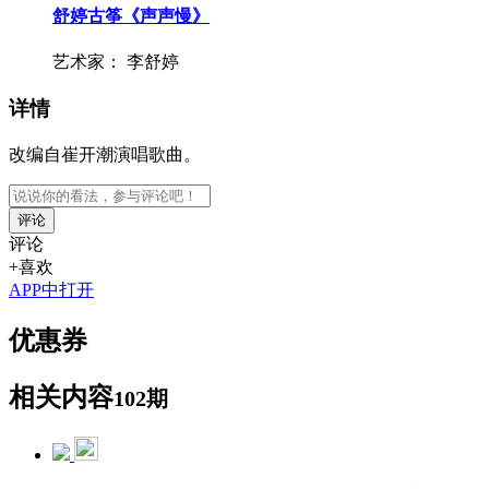
舒婷古筝《声声慢》
艺术家：
李舒婷
详情
改编自崔开潮演唱歌曲。
评论
评论
+喜欢
APP中打开
优惠券
相关内容
102期