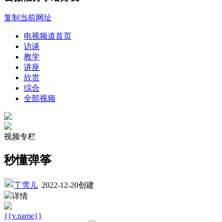
复制当前网址
电视频道首页
访谈
教学
讲座
欣赏
综合
全部视频
视频专栏
秒懂弹筝
丁雪儿
2022-12-20创建
详情
{{v.name}}