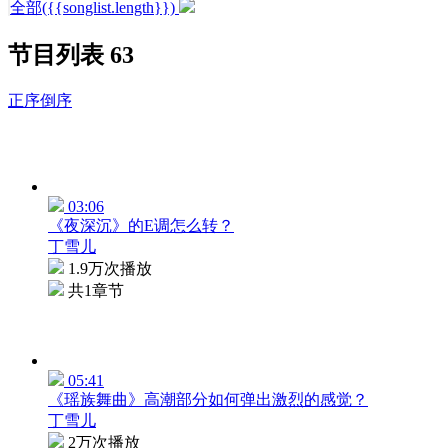
全部({{songlist.length}})
节目列表
63
正序
倒序
03:06
《夜深沉》的E调怎么转？
丁雪儿
1.9万次播放
共1章节
05:41
《瑶族舞曲》高潮部分如何弹出激烈的感觉？
丁雪儿
2万次播放