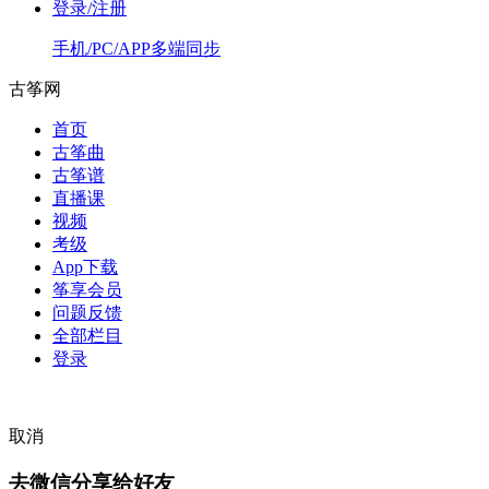
登录/注册
手机/PC/APP多端同步
古筝网
首页
古筝曲
古筝谱
直播课
视频
考级
App下载
筝享会员
问题反馈
全部栏目
登录
取消
去微信分享给好友