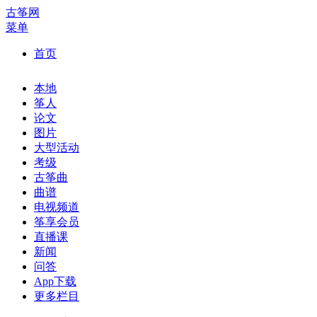
古筝网
菜单
首页
本地
筝人
论文
图片
大型活动
考级
古筝曲
曲谱
电视频道
筝享会员
直播课
新闻
问答
App下载
更多栏目