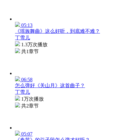
05:13
《瑶族舞曲》这么好听，到底难不难？
丁雪儿
1.3万次播放
共1章节
06:58
怎么弹好《关山月》这首曲子？
丁雪儿
1万次播放
共2章节
05:07
《春苗》的引子段怎么弹才好听？