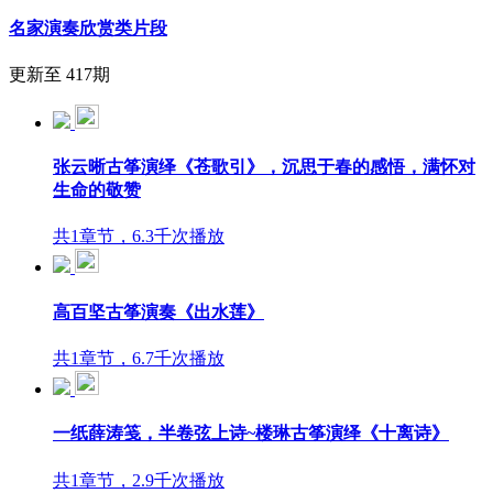
名家演奏欣赏类片段
更新至 417期
张云晰古筝演绎《苍歌引》，沉思于春的感悟，满怀对
生命的敬赞
共1章节，6.3千次播放
高百坚古筝演奏《出水莲》
共1章节，6.7千次播放
一纸薛涛笺，半卷弦上诗~楼琳古筝演绎《十离诗》
共1章节，2.9千次播放