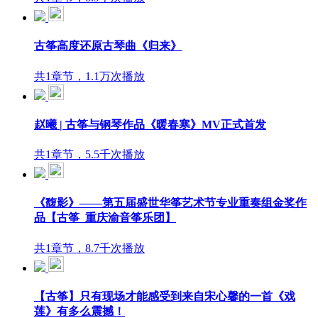
古筝高度还原古琴曲《归来》
共1章节，1.1万次播放
赵曦 | 古筝与钢琴作品《暖春寒》MV正式首发
共1章节，5.5千次播放
《馥影》——第五届盛世华筝艺术节专业重奏组金奖作
品【古筝_重庆渝音筝乐团】
共1章节，8.7千次播放
【古筝】只有现场才能感受到来自宋心馨的一首《戏
莲》有多么震撼！