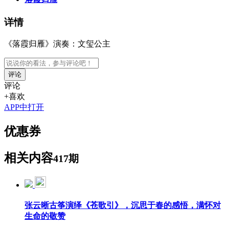
详情
《落霞归雁》演奏：文玺公主
评论
评论
+喜欢
APP中打开
优惠券
相关内容
417期
张云晰古筝演绎《苍歌引》，沉思于春的感悟，满怀对
生命的敬赞