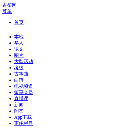
古筝网
菜单
首页
本地
筝人
论文
图片
大型活动
考级
古筝曲
曲谱
电视频道
筝享会员
直播课
新闻
问答
App下载
更多栏目