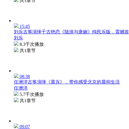
共1章节
15:45
刘乐古筝演绎千古绝恋《陆游与唐婉》纯民乐版，震撼首
刘乐
8.3千次播放
共1章节
08:38
任洲洋古筝演绎《晨兴》，带你感受北京的晨间生活
任洲洋
5.7千次播放
共1章节
09:07