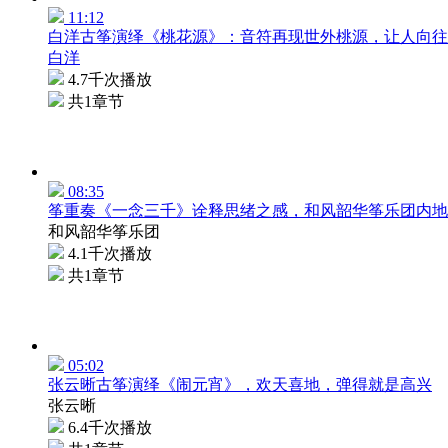
11:12
白洋古筝演绎《桃花源》：音符再现世外桃源，让人向往
白洋
4.7千次播放
共1章节
08:35
筝重奏《一念三千》诠释思绪之感，和风韶华筝乐团内地
和风韶华筝乐团
4.1千次播放
共1章节
05:02
张云晰古筝演绎《闹元宵》，欢天喜地，弹得就是高兴
张云晰
6.4千次播放