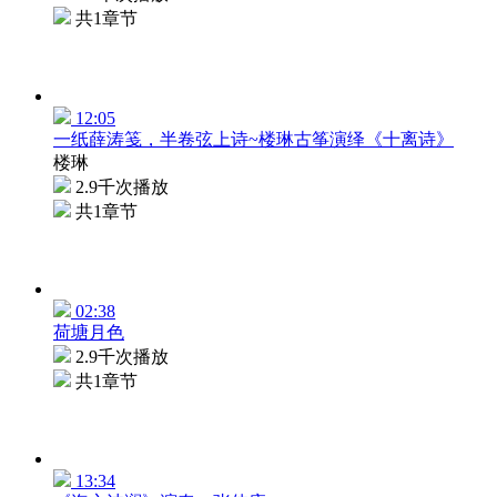
共1章节
12:05
一纸薛涛笺，半卷弦上诗~楼琳古筝演绎《十离诗》
楼琳
2.9千次播放
共1章节
02:38
荷塘月色
2.9千次播放
共1章节
13:34