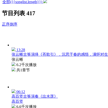
全部({{songlist.length}})
节目列表
417
正序
倒序
13:28
张云晰古筝演绎《苍歌引》，沉思于春的感悟，满怀对生
张云晰
6.2千次播放
共1章节
06:12
高百坚古筝演奏《出水莲》
高百坚
6.6千次播放