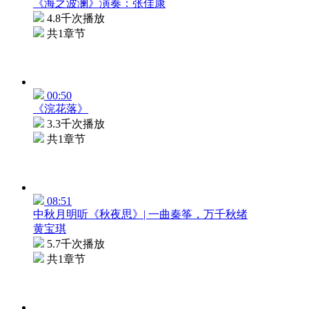
《海之波澜》演奏：张佳康
4.8千次播放
共1章节
00:50
《浣花落》
3.3千次播放
共1章节
08:51
中秋月明听《秋夜思》| 一曲秦筝，万千秋绪
黄宝琪
5.7千次播放
共1章节