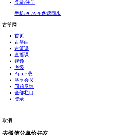
登录/注册
手机/PC/APP多端同步
古筝网
首页
古筝曲
古筝谱
直播课
视频
考级
App下载
筝享会员
问题反馈
全部栏目
登录
取消
去微信分享给好友