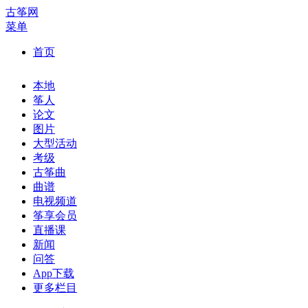
古筝网
菜单
首页
本地
筝人
论文
图片
大型活动
考级
古筝曲
曲谱
电视频道
筝享会员
直播课
新闻
问答
App下载
更多栏目