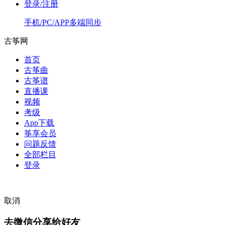
登录/注册
手机/PC/APP多端同步
古筝网
首页
古筝曲
古筝谱
直播课
视频
考级
App下载
筝享会员
问题反馈
全部栏目
登录
取消
去微信分享给好友