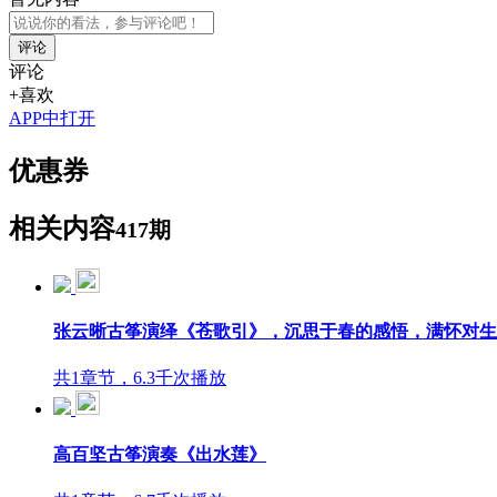
评论
评论
+喜欢
APP中打开
优惠券
相关内容
417期
张云晰古筝演绎《苍歌引》，沉思于春的感悟，满怀对生
共1章节，6.3千次播放
高百坚古筝演奏《出水莲》