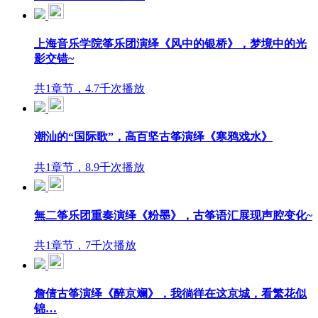
上海音乐学院筝乐团演绎《风中的银桥》，梦境中的光
影交错~
共1章节，4.7千次播放
潮汕的“国际歌”，高百坚古筝演绎《寒鸦戏水》
共1章节，8.9千次播放
無二筝乐团重奏演绎《粉墨》，古筝语汇展现声腔变化~
共1章节，7千次播放
詹倩古筝演绎《醉京斓》，我徜徉在这京城，看繁花似
锦…