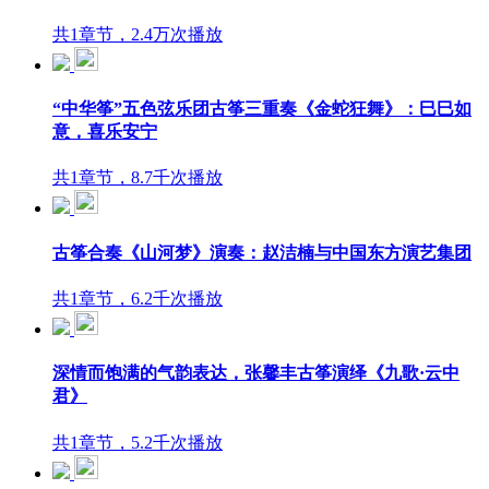
共1章节，2.4万次播放
“中华筝”五色弦乐团古筝三重奏《金蛇狂舞》：巳巳如
意，喜乐安宁
共1章节，8.7千次播放
古筝合奏《山河梦》演奏：赵洁楠与中国东方演艺集团
共1章节，6.2千次播放
深情而饱满的气韵表达，张馨丰古筝演绎《九歌·云中
君》
共1章节，5.2千次播放