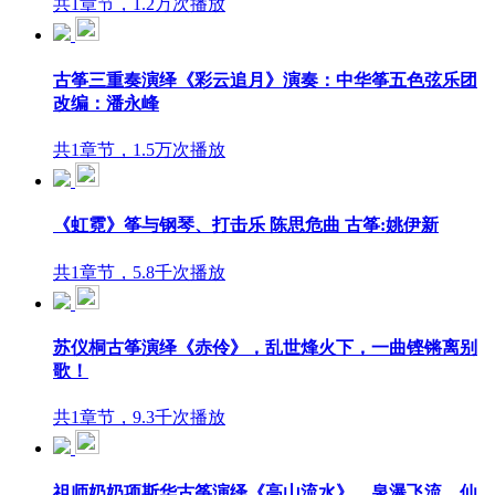
共1章节，1.2万次播放
古筝三重奏演绎《彩云追月》演奏：中华筝五色弦乐团
改编：潘永峰
共1章节，1.5万次播放
《虹霓》筝与钢琴、打击乐 陈思危曲 古筝:姚伊新
共1章节，5.8千次播放
苏仪桐古筝演绎《赤伶》，乱世烽火下，一曲铿锵离别
歌！
共1章节，9.3千次播放
祖师奶奶项斯华古筝演绎《高山流水》，泉瀑飞流，仙