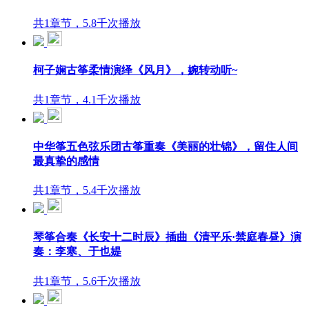
共1章节，5.8千次播放
柯子娴古筝柔情演绎《风月》，婉转动听~
共1章节，4.1千次播放
中华筝五色弦乐团古筝重奏《美丽的壮锦》，留住人间
最真挚的感情
共1章节，5.4千次播放
琴筝合奏《长安十二时辰》插曲《清平乐·禁庭春昼》演
奏：李寒、于也媞
共1章节，5.6千次播放