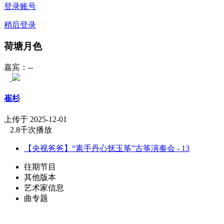
登录账号
稍后登录
荷塘月色
嘉宾：--
崔杉
上传于 2025-12-01
2.8千次播放
【央视爸爸】“素手丹心抚玉筝”古筝演奏会 - 13
往期节目
其他版本
艺术家信息
曲专题