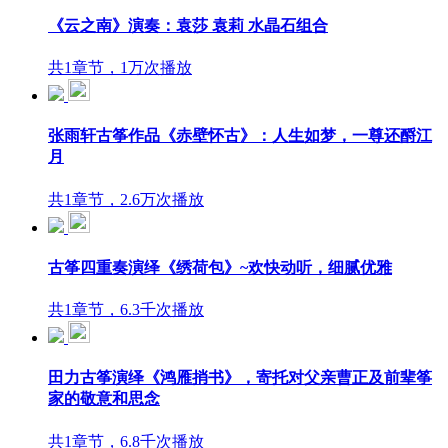
《云之南》演奏：袁莎 袁莉 水晶石组合
共1章节，1万次播放
张雨轩古筝作品《赤壁怀古》：人生如梦，一尊还酹江
月
共1章节，2.6万次播放
古筝四重奏演绎《绣荷包》~欢快动听，细腻优雅
共1章节，6.3千次播放
田力古筝演绎《鸿雁捎书》，寄托对父亲曹正及前辈筝
家的敬意和思念
共1章节，6.8千次播放