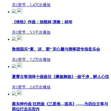
共1章节，1.4万次播放
《倚秋》作曲：徐晓林 演奏：林玲
共1章节，5.5千次播放
敦煌国乐“素、诉、塑” 宋心馨与溯筝团专场音乐会
共1章节，7.2万次播放
夏菁古筝演绎十级曲目《彝族舞曲》~超干净，醉人心弦
共1章节，2.6万次播放
蔡东铧作曲 狂想曲《三星堆—面具》——为四位古筝与
两位打击乐而作