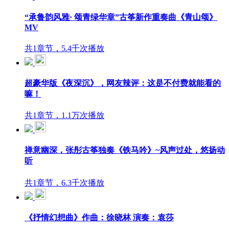
“承鲁韵风雅· 颂青绿华章”古筝新作重奏曲《青山颂》
MV
共1章节，5.4千次播放
超豪华版《夜深沉》，网友辣评：这是不付费就能看的
嘛！
共1章节，1.1万次播放
禅意幽深，张彤古筝独奏《铁马吟》~风声过处，悠扬动
听
共1章节，6.3千次播放
《抒情幻想曲》作曲：徐晓林 演奏：袁莎