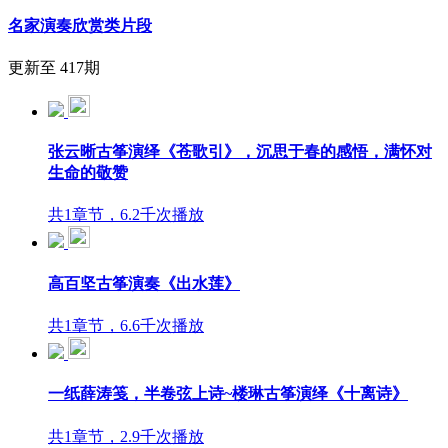
名家演奏欣赏类片段
更新至 417期
张云晰古筝演绎《苍歌引》，沉思于春的感悟，满怀对
生命的敬赞
共1章节，6.2千次播放
高百坚古筝演奏《出水莲》
共1章节，6.6千次播放
一纸薛涛笺，半卷弦上诗~楼琳古筝演绎《十离诗》
共1章节，2.9千次播放