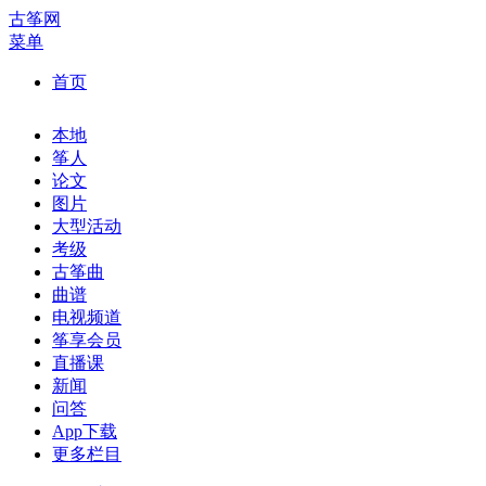
古筝网
菜单
首页
本地
筝人
论文
图片
大型活动
考级
古筝曲
曲谱
电视频道
筝享会员
直播课
新闻
问答
App下载
更多栏目