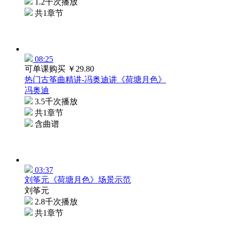
1.2千次播放
共1章节
08:25
可单课购买
￥29.80
热门古筝曲精讲-冯奥迪讲《荷塘月色》
冯奥迪
3.5千次播放
共1章节
含曲谱
03:37
刘筝元《荷塘月色》场景示范
刘筝元
2.8千次播放
共1章节