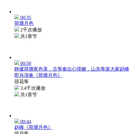
00:35
荷塘月色
2千次播放
共1章节
00:50
静谧荷塘夜色美，古筝奏出心境幽，山东筝派大家赵峰
即兴演奏《荷塘月色》
琼花筝
3.4千次播放
共1章节
00:44
赵峰《荷塘月色》
琼花筝