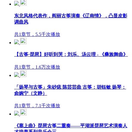
东北风格代表作，阎丽古筝演奏《辽南情》，凸显皮影
调曲风
共1章节，5.5千次播放
【古筝·琵琶】好听到哭：刘乐、汤云理 - 《彝族舞曲》
共1章节，1.6万次播放
「扬琴与古筝」朱砂痣 陈芸芸曲 古筝：胡钰敏 扬琴：
侴婉宁（文静）
共1章节，7.1千次播放
《塞上曲》琵琶古筝二重奏——平湖派琵琶艺术演奏人
才培养系列音乐会三