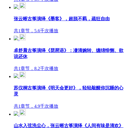
张云晰古筝演绎《墨客》，超脱不羁，疏狂自由
共1章节，5.6千次播放
卓舒晨古筝演绎《琵琶语》：凄清婉转、缠绵悱恻、欲
说还休
共1章节，8.2千次播放
苏仪桐古筝演绎《明天会更好》，轻轻敲醒你沉睡的心
灵
共1章节，4.9千次播放
山水入弦洗尘心，张云晰古筝演绎《人间有味是清欢》