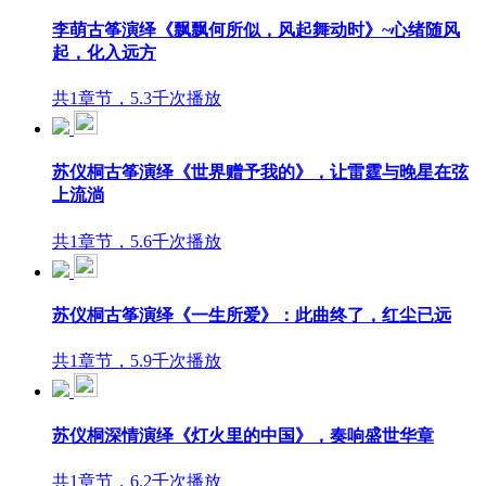
李萌古筝演绎《飘飘何所似，风起舞动时》~心绪随风
起，化入远方
共1章节，5.3千次播放
苏仪桐古筝演绎《世界赠予我的》，让雷霆与晚星在弦
上流淌
共1章节，5.6千次播放
苏仪桐古筝演绎《一生所爱》：此曲终了，红尘已远
共1章节，5.9千次播放
苏仪桐深情演绎《灯火里的中国》，奏响盛世华章
共1章节，6.2千次播放