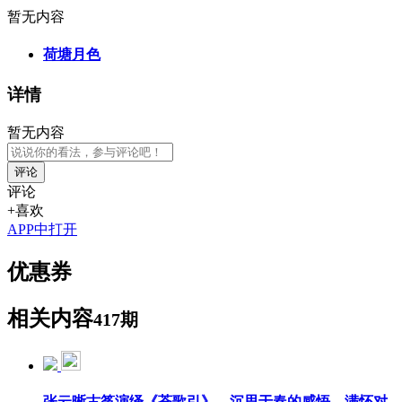
暂无内容
荷塘月色
详情
暂无内容
评论
评论
+喜欢
APP中打开
优惠券
相关内容
417期
张云晰古筝演绎《苍歌引》，沉思于春的感悟，满怀对