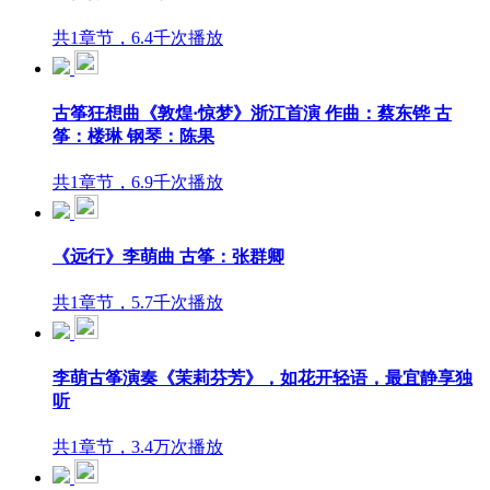
共1章节，6.4千次播放
古筝狂想曲《敦煌·惊梦》浙江首演 作曲：蔡东铧 古
筝：楼琳 钢琴：陈果
共1章节，6.9千次播放
《远行》李萌曲 古筝：张群卿
共1章节，5.7千次播放
李萌古筝演奏《茉莉芬芳》，如花开轻语，最宜静享独
听
共1章节，3.4万次播放