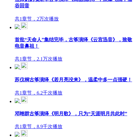
谷回音
共1章节，2万次播放
首批“天命人”集结完毕，古筝演绎《云宫迅音》，致敬
电音鼻祖！
共1章节，2.1万次播放
苏仪桐古筝演绎《若月亮没来》，温柔中多一点强硬！
共1章节，6.2千次播放
邓翊群古筝演绎《明月歌》，只为“天涯明月共此时”
共1章节，8.9千次播放