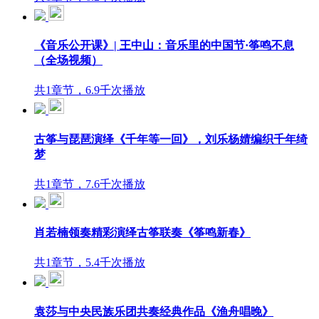
《音乐公开课》| 王中山：音乐里的中国节·筝鸣不息
（全场视频）
共1章节，6.9千次播放
古筝与琵琶演绎《千年等一回》，刘乐杨婧编织千年绮
梦
共1章节，7.6千次播放
肖若楠领奏精彩演绎古筝联奏《筝鸣新春》
共1章节，5.4千次播放
袁莎与中央民族乐团共奏经典作品《渔舟唱晚》