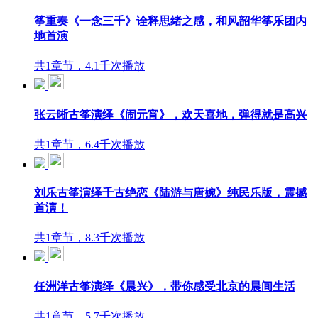
筝重奏《一念三千》诠释思绪之感，和风韶华筝乐团内
地首演
共1章节，4.1千次播放
张云晰古筝演绎《闹元宵》，欢天喜地，弹得就是高兴
共1章节，6.4千次播放
刘乐古筝演绎千古绝恋《陆游与唐婉》纯民乐版，震撼
首演！
共1章节，8.3千次播放
任洲洋古筝演绎《晨兴》，带你感受北京的晨间生活
共1章节，5.7千次播放