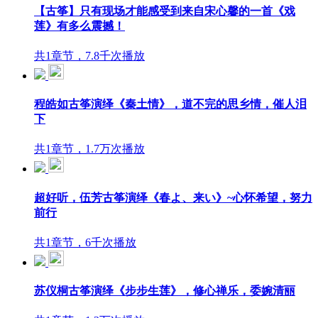
【古筝】只有现场才能感受到来自宋心馨的一首《戏
莲》有多么震撼！
共1章节，7.8千次播放
程皓如古筝演绎《秦土情》，道不完的思乡情，催人泪
下
共1章节，1.7万次播放
超好听，伍芳古筝演绎《春よ、来い》~心怀希望，努力
前行
共1章节，6千次播放
苏仪桐古筝演绎《步步生莲》，修心禅乐，委婉清丽