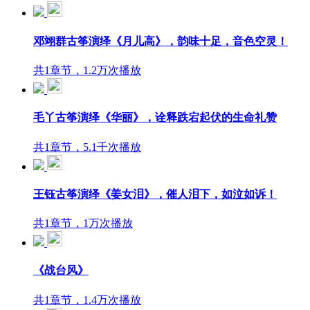
邓翊群古筝演绎《月儿高》，韵味十足，音色空灵！
共1章节，1.2万次播放
毛丫古筝演绎《华丽》，诠释跌宕起伏的生命礼赞
共1章节，5.1千次播放
王钰古筝演绎《姜女泪》，催人泪下，如泣如诉！
共1章节，1万次播放
《战台风》
共1章节，1.4万次播放