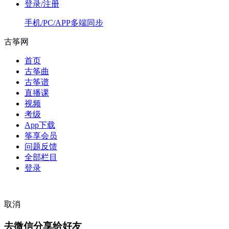
登录/注册
手机/PC/APP多端同步
古筝网
首页
古筝曲
古筝谱
直播课
视频
考级
App下载
筝享会员
问题反馈
全部栏目
登录
取消
去微信分享给好友