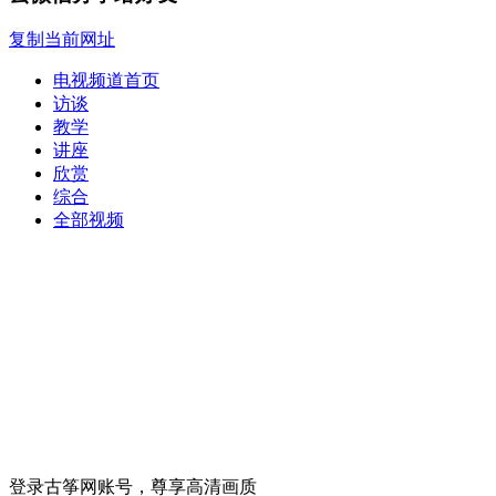
复制当前网址
电视频道首页
访谈
教学
讲座
欣赏
综合
全部视频
登录古筝网账号，尊享高清画质