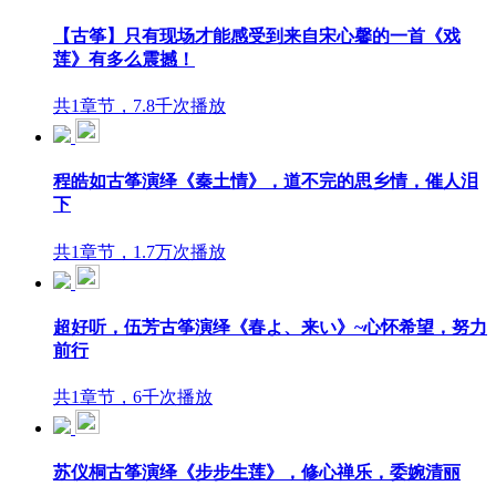
【古筝】只有现场才能感受到来自宋心馨的一首《戏
莲》有多么震撼！
共1章节，7.8千次播放
程皓如古筝演绎《秦土情》，道不完的思乡情，催人泪
下
共1章节，1.7万次播放
超好听，伍芳古筝演绎《春よ、来い》~心怀希望，努力
前行
共1章节，6千次播放
苏仪桐古筝演绎《步步生莲》，修心禅乐，委婉清丽