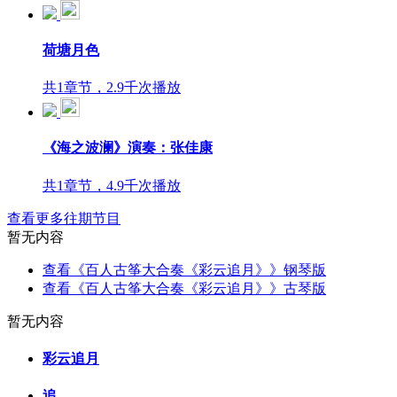
荷塘月色
共1章节，2.9千次播放
《海之波澜》演奏：张佳康
共1章节，4.9千次播放
查看更多往期节目
暂无内容
查看《百人古筝大合奏《彩云追月》》钢琴版
查看《百人古筝大合奏《彩云追月》》古琴版
暂无内容
彩云追月
追