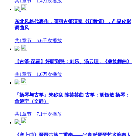
共1章节，1.4万次播放
东北风格代表作，阎丽古筝演奏《辽南情》，凸显皮影
调曲风
共1章节，5.6千次播放
【古筝·琵琶】好听到哭：刘乐、汤云理 - 《彝族舞曲》
共1章节，1.6万次播放
「扬琴与古筝」朱砂痣 陈芸芸曲 古筝：胡钰敏 扬琴：
侴婉宁（文静）
共1章节，7.1千次播放
《塞上曲》琵琶古筝二重奏——平湖派琵琶艺术演奏人