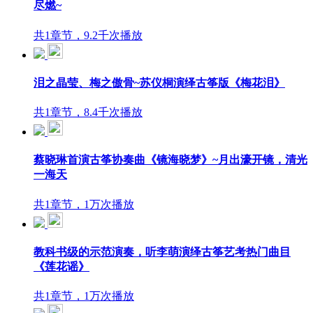
尽燃~
共1章节，9.2千次播放
泪之晶莹、梅之傲骨~苏仪桐演绎古筝版《梅花泪》
共1章节，8.4千次播放
蔡晓琳首演古筝协奏曲《镜海晓梦》~月出濠开镜，清光
一海天
共1章节，1万次播放
教科书级的示范演奏，听李萌演绎古筝艺考热门曲目
《莲花谣》
共1章节，1万次播放