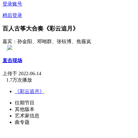
登录账号
稍后登录
百人古筝大合奏《彩云追月》
嘉宾：孙金阳、邓翊群、张钰博、焦薇岚
直击现场
上传于 2022-06-14
1.7万次播放
《彩云追月》
往期节目
其他版本
艺术家信息
曲专题