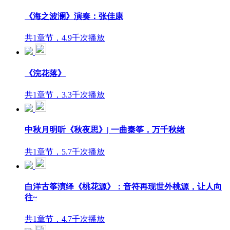
《海之波澜》演奏：张佳康
共1章节，4.9千次播放
《浣花落》
共1章节，3.3千次播放
中秋月明听《秋夜思》| 一曲秦筝，万千秋绪
共1章节，5.7千次播放
白洋古筝演绎《桃花源》：音符再现世外桃源，让人向
往~
共1章节，4.7千次播放