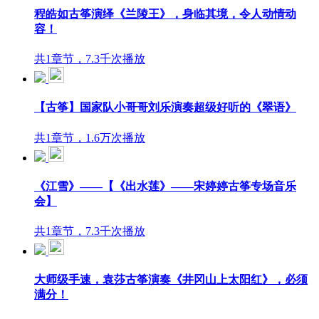
程皓如古筝演绎《兰陵王》，身临其境，令人动情动
容！
共1章节，7.3千次播放
【古筝】国家队小哥哥刘乐演奏超级好听的《翠语》
共1章节，1.6万次播放
《江雪》——【《出水莲》——宋婷婷古筝专场音乐
会】
共1章节，7.3千次播放
大师级手速，袁莎古筝演奏《井冈山上太阳红》，必须
满分！