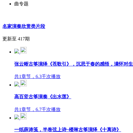
曲专题
名家演奏欣赏类片段
更新至 417期
张云晰古筝演绎《苍歌引》，沉思于春的感悟，满怀对生
共1章节，6.3千次播放
高百坚古筝演奏《出水莲》
共1章节，6.7千次播放
一纸薛涛笺，半卷弦上诗~楼琳古筝演绎《十离诗》