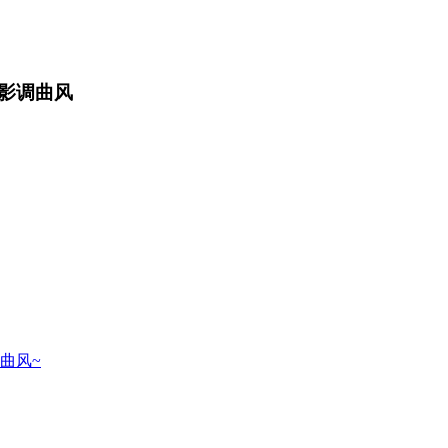
影调曲风
曲风~