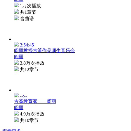
1万次播放
共1章节
含曲谱
3:54:45
阎丽教授古筝作品师生音乐会
阎丽
3.8万次播放
共12章节
--:--
古筝教育家——阎丽
阎丽
4.9万次播放
共10章节