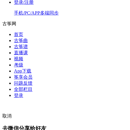
登录/注册
手机/PC/APP多端同步
古筝网
首页
古筝曲
古筝谱
直播课
视频
考级
App下载
筝享会员
问题反馈
全部栏目
登录
取消
去微信分享给好友