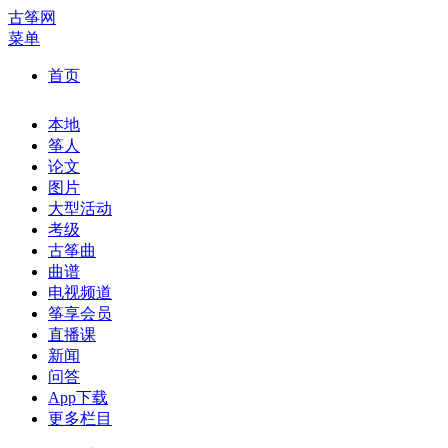
古筝网
菜单
首页
本地
筝人
论文
图片
大型活动
考级
古筝曲
曲谱
电视频道
筝享会员
直播课
新闻
问答
App下载
更多栏目