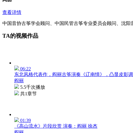
查看详情
中国音协古筝学会顾问、中国民管古筝专业委员会顾问、沈阳
TA的视频作品
06:22
东北风格代表作，阎丽古筝演奏《辽南情》，凸显皮影调
阎丽
5.5千次播放
共1章节
01:39
《高山流水》片段欣赏 演奏：阎丽 徐杰
阎丽